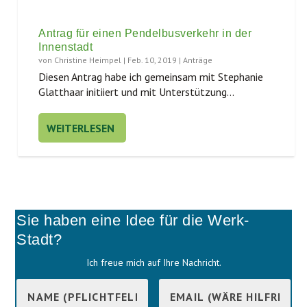
Antrag für einen Pendelbusverkehr in der
Innenstadt
von
Christine Heimpel
|
Feb. 10, 2019
|
Anträge
Die­sen Antrag habe ich gemein­sam mit Ste­pha­nie
Glatt­haar initi­iert und mit Unter­stüt­zung...
WEITERLESEN
Sie haben eine Idee für die Werk-
Stadt?
Ich freue mich auf Ihre Nachricht.