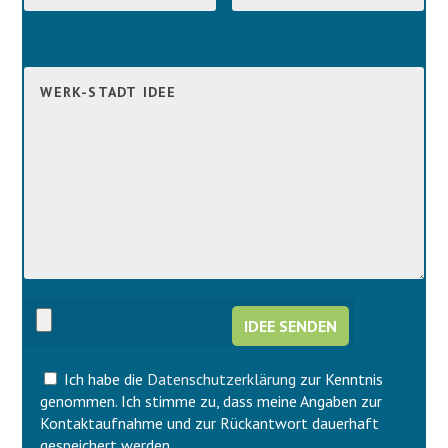
B
i
B
t
i
t
t
e
t
l
e
a
l
s
a
s
s
e
s
d
e
i
d
e
i
s
e
e
s
s
e
F
s
e
F
l
Ich habe die
Datenschutzerklärung
zur Kenntnis
e
d
l
genommen. Ich stimme zu, dass meine Angaben zur
l
d
Kontaktaufnahme und zur Rückantwort dauerhaft
e
l
gespeichert werden.