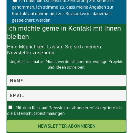
Ich habe die
Datenschutzerklärung
zur Kenntnis
e
d
l
genommen. Ich stimme zu, dass meine Angaben zur
l
d
Kontaktaufnahme und zur Rückantwort dauerhaft
e
l
gespeichert werden.
e
e
Ich möchte gerne in Kontakt mit Ihnen
r
e
.
r
bleiben.
.
Eine Möglichkeit: Lassen Sie sich meinen
Newsletter zusenden.
Ungefähr einmal im Monat werde ich über mir wichtige Projekte
und Ideen schreiben.
Mit dem Klick auf "Newsletter abonnieren" akzeptiere ich
die Datenschutzbestimmungen.