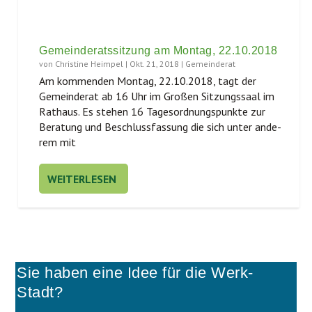
Gemeinderatssitzung am Montag, 22.10.2018
von
Christine Heimpel
|
Okt. 21, 2018
|
Gemeinderat
Am kom­men­den Mon­tag, 22.10.2018, tagt der
Gemein­de­rat ab 16 Uhr im Gro­ßen Sit­zungs­saal im
Rat­haus. Es ste­hen 16 Tages­ord­nungs­punk­te zur
Bera­tung und Beschluss­fas­sung die sich unter ande­
rem mit
WEITERLESEN
Sie haben eine Idee für die Werk-
Stadt?