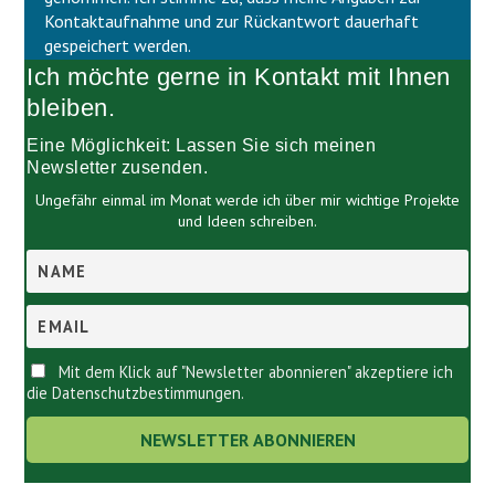
l
d
Kontaktaufnahme und zur Rückantwort dauerhaft
e
l
gespeichert werden.
e
e
Ich möchte gerne in Kontakt mit Ihnen
r
e
.
r
bleiben.
.
Eine Möglichkeit: Lassen Sie sich meinen
Newsletter zusenden.
Ungefähr einmal im Monat werde ich über mir wichtige Projekte
und Ideen schreiben.
Mit dem Klick auf "Newsletter abonnieren" akzeptiere ich
die Datenschutzbestimmungen.