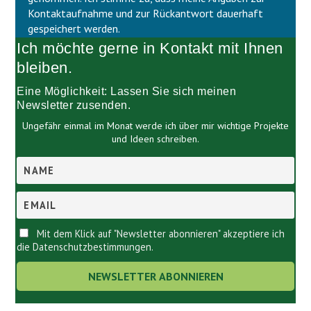
l
d
Kontaktaufnahme und zur Rückantwort dauerhaft
e
l
gespeichert werden.
e
e
Ich möchte gerne in Kontakt mit Ihnen
r
e
.
r
bleiben.
.
Eine Möglichkeit: Lassen Sie sich meinen
Newsletter zusenden.
Ungefähr einmal im Monat werde ich über mir wichtige Projekte
und Ideen schreiben.
Mit dem Klick auf "Newsletter abonnieren" akzeptiere ich
die Datenschutzbestimmungen.