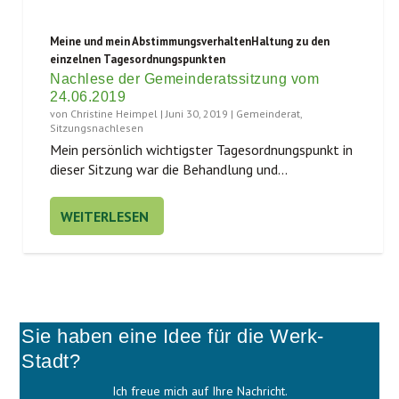
Meine und mein AbstimmungsverhaltenHaltung zu den
einzelnen Tagesordnungspunkten
Nachlese der Gemeinderatssitzung vom
24.06.2019
von
Christine Heimpel
|
Juni 30, 2019
|
Gemeinderat
,
Sitzungsnachlesen
Mein per­sön­lich wich­tigs­ter Tages­ord­nungs­punkt in
die­ser Sit­zung war die Behand­lung und...
WEITERLESEN
Sie haben eine Idee für die Werk-
Stadt?
Ich freue mich auf Ihre Nachricht.