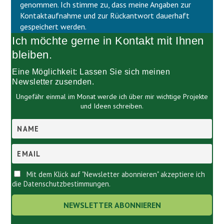
d
l
genommen. Ich stimme zu, dass meine Angaben zur
l
d
Kontaktaufnahme und zur Rückantwort dauerhaft
e
l
gespeichert werden.
e
e
Ich möchte gerne in Kontakt mit Ihnen
r
e
.
r
bleiben.
.
Eine Möglichkeit: Lassen Sie sich meinen
Newsletter zusenden.
Ungefähr einmal im Monat werde ich über mir wichtige Projekte
und Ideen schreiben.
Mit dem Klick auf "Newsletter abonnieren" akzeptiere ich
die Datenschutzbestimmungen.