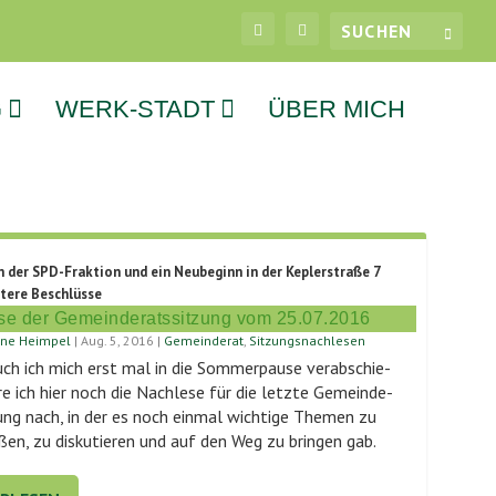
G
WERK-STADT
ÜBER MICH
n der SPD-Fraktion und ein Neubeginn in der Keplerstraße 7
tere Beschlüsse
se der Gemeinderatssitzung vom 25.07.2016
tine Heimpel
|
Aug. 5, 2016
|
Gemeinderat
,
Sitzungsnachlesen
ch ich mich erst mal in die Som­mer­pau­se ver­ab­schie­
e­re ich hier noch die Nach­le­se für die letz­te Gemein­de­
zung nach, in der es noch ein­mal wich­ti­ge The­men zu
ßen, zu dis­ku­tie­ren und auf den Weg zu brin­gen gab.