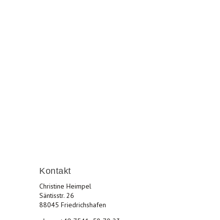
les und lebenswertes Friedrichshafen.
Kontakt
Christine Heimpel
Säntisstr. 26
88045 Friedrichshafen