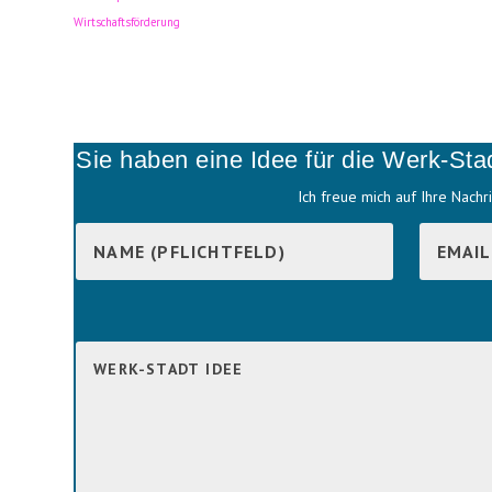
Wirtschaftsförderung
Sie haben eine Idee für die Werk-Sta
Ich freue mich auf Ihre Nachri
B
i
B
t
i
t
t
e
t
l
e
a
l
s
a
s
s