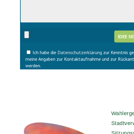
e
s
d
e
i
d
e
i
s
e
e
s
s
e
F
s
e
F
l
Ich habe die
Datenschutzerklärung
zur Kenntnis g
e
d
l
meine Angaben zur Kontaktaufnahme und zur Rückant
l
d
werden.
e
l
e
e
r
e
.
r
.
Wahlerg
Stadtver
Sitzungs