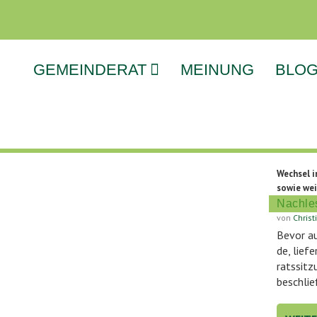
GEMEINDERAT
MEINUNG
BLO
Wechsel i
sowie wei
Nachle
von
Chris
Bevor au
de, lie­f
rats­sit­
beschlie­