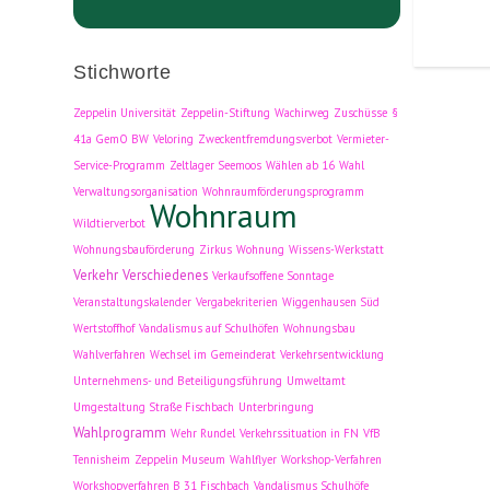
Stichworte
Zeppelin Universität
Zeppelin-Stiftung
Wachirweg
Zuschüsse
§
41a GemO BW
Veloring
Zweckentfremdungsverbot
Vermieter-
Service-Programm
Zeltlager Seemoos
Wählen ab 16
Wahl
Verwaltungsorganisation
Wohnraumförderungsprogramm
Wohnraum
Wildtierverbot
Wohnungsbauförderung
Zirkus
Wohnung
Wissens-Werkstatt
Verkehr
Verschiedenes
Verkaufsoffene Sonntage
Veranstaltungskalender
Vergabekriterien
Wiggenhausen Süd
Wertstoffhof
Vandalismus auf Schulhöfen
Wohnungsbau
Wahlverfahren
Wechsel im Gemeinderat
Verkehrsentwicklung
Unternehmens- und Beteiligungsführung
Umweltamt
Umgestaltung Straße Fischbach
Unterbringung
Wahlprogramm
Wehr Rundel
Verkehrssituation in FN
VfB
Tennisheim
Zeppelin Museum
Wahlflyer
Workshop-Verfahren
Workshopverfahren B 31 Fischbach
Vandalismus Schulhöfe