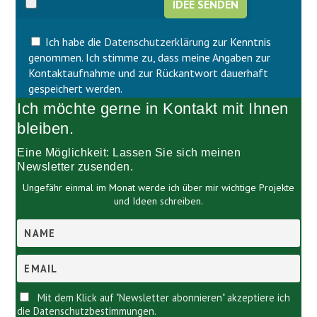
e
F
s
e
F
l
Ich habe die
Datenschutzerklärung
zur Kenntnis
e
d
l
genommen. Ich stimme zu, dass meine Angaben zur
l
d
Kontaktaufnahme und zur Rückantwort dauerhaft
e
l
gespeichert werden.
e
e
Ich möchte gerne in Kontakt mit Ihnen
r
e
.
r
bleiben.
.
Eine Möglichkeit: Lassen Sie sich meinen
Newsletter zusenden.
Ungefähr einmal im Monat werde ich über mir wichtige Projekte
und Ideen schreiben.
Mit dem Klick auf "Newsletter abonnieren" akzeptiere ich
die Datenschutzbestimmungen.