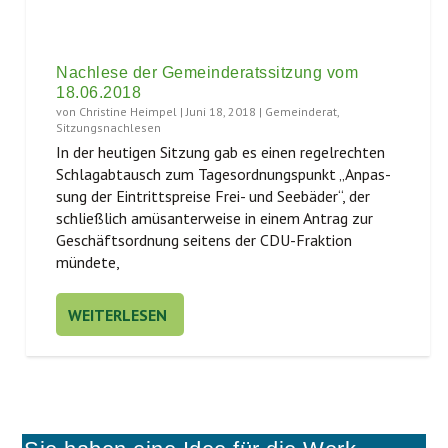
Nachlese der Gemeinderatssitzung vom
18.06.2018
von
Christine Heimpel
|
Juni 18, 2018
|
Gemeinderat
,
Sitzungsnachlesen
In der heu­ti­gen Sit­zung gab es einen regel­rech­ten
Schlag­ab­tausch zum Tages­ord­nungs­punkt „Anpas­
sung der Ein­tritts­prei­se Frei- und See­bä­der“, der
schließ­lich amü­san­ter­wei­se in einem Antrag zur
Geschäfts­ord­nung sei­tens der CDU-Frak­ti­on
mündete,
WEITERLESEN