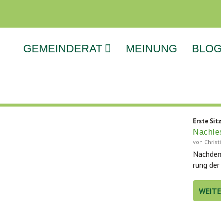
GEMEINDERAT
MEINUNG
BLO
Erste Sit
Nachles
von
Chris
Nach­dem
rung der 
WEIT