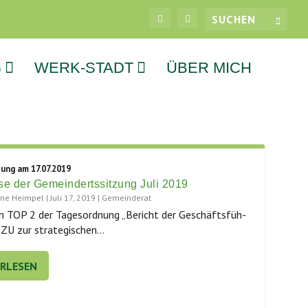
G
WERK-STADT
ÜBER MICH
zung am 17.07.2019
e der Gemeindertssitzung Juli 2019
tine Heimpel
|
Juli 17, 2019
|
Gemeinderat
 TOP 2 der Tages­ord­nung „Bericht der Geschäfts­füh­
ZU zur stra­te­gi­schen...
ERLESEN