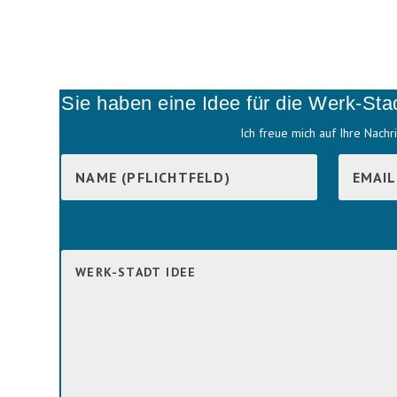
Sie haben eine Idee für die Werk-Sta
Ich freue mich auf Ihre Nachri
B
i
B
t
i
t
t
e
t
l
e
a
l
s
a
s
s
e
s
d
e