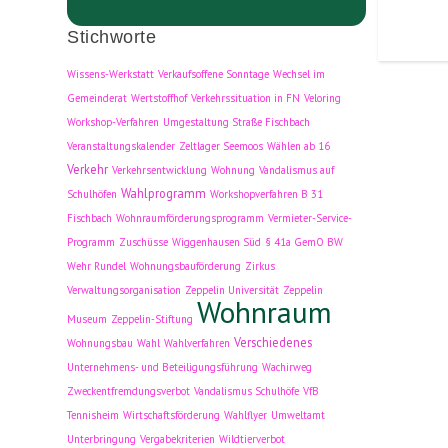
Stichworte
Wissens-Werkstatt
Verkaufsoffene Sonntage
Wechsel im
Gemeinderat
Wertstoffhof
Verkehrssituation in FN
Veloring
Workshop-Verfahren
Umgestaltung Straße Fischbach
Veranstaltungskalender
Zeltlager Seemoos
Wählen ab 16
Verkehr
Verkehrsentwicklung
Wohnung
Vandalismus auf
Wahlprogramm
Schulhöfen
Workshopverfahren B 31
Fischbach
Wohnraumförderungsprogramm
Vermieter-Service-
Programm
Zuschüsse
Wiggenhausen Süd
§ 41a GemO BW
Wehr Rundel
Wohnungsbauförderung
Zirkus
Verwaltungsorganisation
Zeppelin Universität
Zeppelin
Wohnraum
Museum
Zeppelin-Stiftung
Verschiedenes
Wohnungsbau
Wahl
Wahlverfahren
Unternehmens- und Beteiligungsführung
Wachirweg
Zweckentfremdungsverbot
Vandalismus Schulhöfe
VfB
Tennisheim
Wirtschaftsförderung
Wahlflyer
Umweltamt
Unterbringung
Vergabekriterien
Wildtierverbot