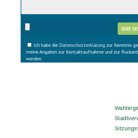
i
d
e
i
s
e
e
s
s
e
F
s
e
F
l
Ich habe die
Datenschutzerklärung
zur Kenntnis g
e
d
l
meine Angaben zur Kontaktaufnahme und zur Rückant
l
d
werden.
e
l
e
e
r
e
.
r
.
Wahlerg
Stadtver
Sitzungs