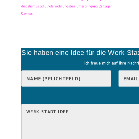
Vandalismus Schulhöfe
Wohnungsbau
Unterbringung
Zeltlager
Seemoos
Sie haben eine Idee für die Werk-Sta
Ich freue mich auf Ihre Nachri
B
i
B
t
i
t
t
e
t
l
e
a
l
s
a