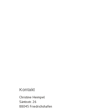
les und lebenswertes Friedrichshafen.
Kontakt
Christine Heimpel
Säntisstr. 26
88045 Friedrichshafen