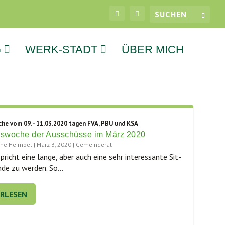
G
WERK-STADT
ÜBER MICH
che vom 09. - 11.03.2020 tagen FVA, PBU und KSA
gswoche der Ausschüsse im März 2020
tine Heimpel
|
März 3, 2020
|
Gemeinderat
pricht eine lan­ge, aber auch eine sehr inter­es­san­te Sit­
­de zu wer­den. So...
ERLESEN