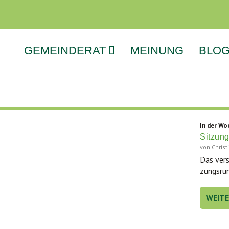
GEMEINDERAT
MEINUNG
BLO
In der Wo
Sitzun
von
Chris
Das ver­s
zungs­run
WEIT