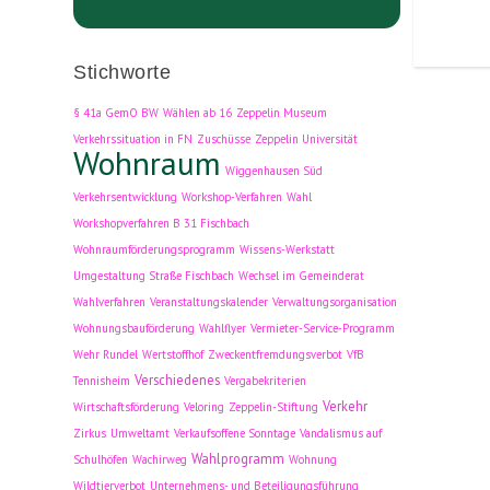
Stichworte
§ 41a GemO BW
Wählen ab 16
Zeppelin Museum
Verkehrssituation in FN
Zuschüsse
Zeppelin Universität
Wohnraum
Wiggenhausen Süd
Verkehrsentwicklung
Workshop-Verfahren
Wahl
Workshopverfahren B 31 Fischbach
Wohnraumförderungsprogramm
Wissens-Werkstatt
Umgestaltung Straße Fischbach
Wechsel im Gemeinderat
Wahlverfahren
Veranstaltungskalender
Verwaltungsorganisation
Wohnungsbauförderung
Wahlflyer
Vermieter-Service-Programm
Wehr Rundel
Wertstoffhof
Zweckentfremdungsverbot
VfB
Verschiedenes
Tennisheim
Vergabekriterien
Verkehr
Wirtschaftsförderung
Veloring
Zeppelin-Stiftung
Zirkus
Umweltamt
Verkaufsoffene Sonntage
Vandalismus auf
Wahlprogramm
Schulhöfen
Wachirweg
Wohnung
Wildtierverbot
Unternehmens- und Beteiligungsführung