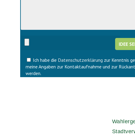
s
s
e
s
d
e
i
d
e
i
s
e
e
s
s
e
F
s
e
F
l
Ich habe die
Datenschutzerklärung
zur Kenntnis g
e
d
l
meine Angaben zur Kontaktaufnahme und zur Rückant
l
d
werden.
e
l
e
e
r
e
.
r
.
Wahlerg
Stadtver