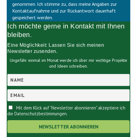
d
l
genommen. Ich stimme zu, dass meine Angaben zur
l
d
Kontaktaufnahme und zur Rückantwort dauerhaft
e
l
gespeichert werden.
e
e
Ich möchte gerne in Kontakt mit Ihnen
r
e
.
r
bleiben.
.
Eine Möglichkeit: Lassen Sie sich meinen
Newsletter zusenden.
Ungefähr einmal im Monat werde ich über mir wichtige Projekte
und Ideen schreiben.
Mit dem Klick auf "Newsletter abonnieren" akzeptiere ich
die Datenschutzbestimmungen.