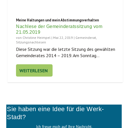
Meine Haltungen und mein Abstimmungsverhalten
Nachlese der Gemeinderatssitzung vom
21.05.2019
von
Christine Heimpel
|
Mai 22, 2019
|
Gemeinderat
,
Sitzungsnachlesen
Die­se Sit­zung war die letz­te Sit­zung des gewähl­ten
Gemein­de­ra­tes 2014 – 2019. Am Sonn­tag...
WEITERLESEN
Sie haben eine Idee für die Werk-
Stadt?
Ich freue mich auf Ihre Nachricht.