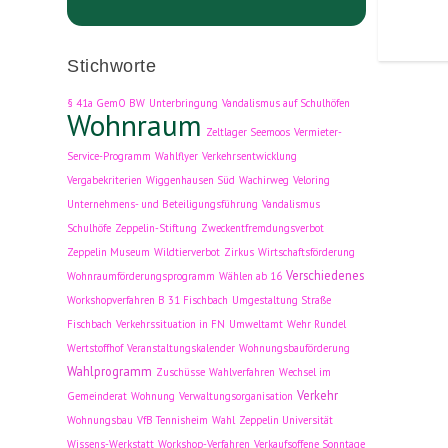
Stichworte
§ 41a GemO BW
Unterbringung
Vandalismus auf Schulhöfen
Wohnraum
Zeltlager Seemoos
Vermieter-
Service-Programm
Wahlflyer
Verkehrsentwicklung
Vergabekriterien
Wiggenhausen Süd
Wachirweg
Veloring
Unternehmens- und Beteiligungsführung
Vandalismus
Schulhöfe
Zeppelin-Stiftung
Zweckentfremdungsverbot
Zeppelin Museum
Wildtierverbot
Zirkus
Wirtschaftsförderung
Verschiedenes
Wohnraumförderungsprogramm
Wählen ab 16
Workshopverfahren B 31 Fischbach
Umgestaltung Straße
Fischbach
Verkehrssituation in FN
Umweltamt
Wehr Rundel
Wertstoffhof
Veranstaltungskalender
Wohnungsbauförderung
Wahlprogramm
Zuschüsse
Wahlverfahren
Wechsel im
Verkehr
Gemeinderat
Wohnung
Verwaltungsorganisation
Wohnungsbau
VfB Tennisheim
Wahl
Zeppelin Universität
Wissens-Werkstatt
Workshop-Verfahren
Verkaufsoffene Sonntage