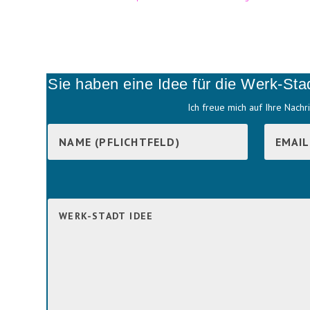
Sie haben eine Idee für die Werk-Sta
Ich freue mich auf Ihre Nachri
B
i
B
t
i
t
t
e
t
l
e
a
l
s
a
s
s
e
s
d
e