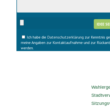
i
d
e
i
s
e
e
s
s
e
F
s
e
F
l
Ich habe die
Datenschutzerklärung
zur Kenntnis g
e
d
l
meine Angaben zur Kontaktaufnahme und zur Rückant
l
d
werden.
e
l
e
e
r
e
.
r
.
Wahlerg
Stadtver
Sitzungs