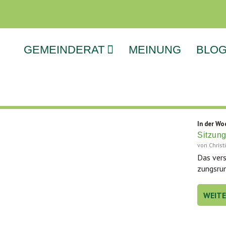
GEMEINDERAT
MEINUNG
BLO
In der Wo
Sitzun
von
Chris
Das ver­s
zungs­run
WEIT