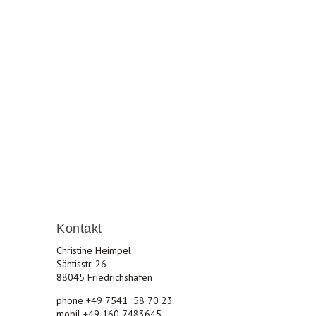
les und lebenswertes Friedrichshafen.
Kontakt
Christine Heimpel
Säntisstr. 26
88045 Friedrichshafen
phone +49 7541 58 70 23
mobil +49 160 7483645