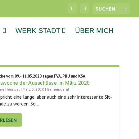
G
WERK-STADT
ÜBER MICH
che vom 09. - 11.03.2020 tagen FVA, PBU und KSA
gswoche der Ausschüsse im März 2020
tine Heimpel
|
März 3, 2020
|
Gemeinderat
pricht eine lan­ge, aber auch eine sehr inter­es­san­te Sit­
­de zu wer­den. So...
ERLESEN