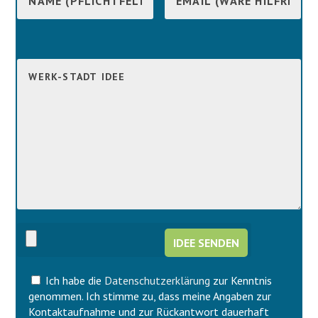
B
i
B
t
i
t
t
e
t
l
e
a
l
s
a
s
s
e
s
d
e
i
d
e
i
s
e
e
s
s
e
F
s
e
F
l
Ich habe die
Datenschutzerklärung
zur Kenntnis
e
d
l
genommen. Ich stimme zu, dass meine Angaben zur
l
d
Kontaktaufnahme und zur Rückantwort dauerhaft