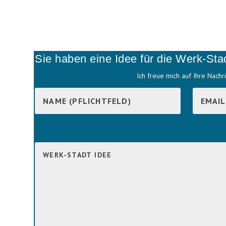
Sie haben eine Idee für die Werk-Sta
Ich freue mich auf Ihre Nachri
B
i
B
t
i
t
t
e
t
l
e
a
l
s
a
s
s
e
s
d
e