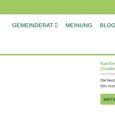
GEMEINDERAT
MEINUNG
BLO
Nachle
(Sonder
von
Chris
Die heu­t
ten, tro
WEIT