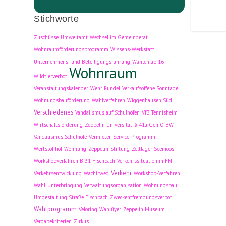
Stichworte
Zuschüsse
Umweltamt
Wechsel im Gemeinderat
Wohnraumförderungsprogramm
Wissens-Werkstatt
Unternehmens- und Beteiligungsführung
Wählen ab 16
Wohnraum
Wildtierverbot
Veranstaltungskalender
Wehr Rundel
Verkaufsoffene Sonntage
Wohnungsbauförderung
Wahlverfahren
Wiggenhausen Süd
Verschiedenes
Vandalismus auf Schulhöfen
VfB Tennisheim
Wirtschaftsförderung
Zeppelin Universität
§ 41a GemO BW
Vandalismus Schulhöfe
Vermieter-Service-Programm
Wertstoffhof
Wohnung
Zeppelin-Stiftung
Zeltlager Seemoos
Workshopverfahren B 31 Fischbach
Verkehrssituation in FN
Verkehr
Verkehrsentwicklung
Wachirweg
Workshop-Verfahren
Wahl
Unterbringung
Verwaltungsorganisation
Wohnungsbau
Umgestaltung Straße Fischbach
Zweckentfremdungsverbot
Wahlprogramm
Veloring
Wahlflyer
Zeppelin Museum
Vergabekriterien
Zirkus