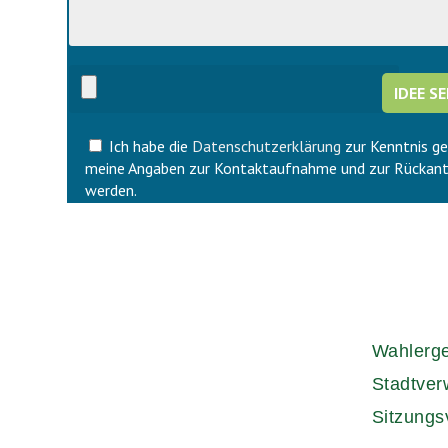
i
d
e
i
s
e
e
s
s
e
F
s
e
F
l
Ich habe die
Datenschutzerklärung
zur Kenntnis g
e
d
l
meine Angaben zur Kontaktaufnahme und zur Rückant
l
d
werden.
e
l
e
e
r
e
.
r
.
Wahlerg
Stadtver
Sitzungs