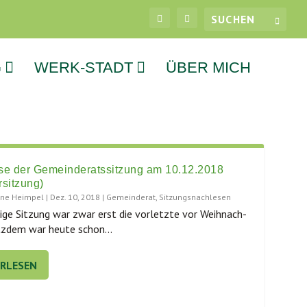
G
WERK-STADT
ÜBER MICH
se der Gemeinderatssitzung am 10.12.2018
sitzung)
tine Heimpel
|
Dez. 10, 2018
|
Gemeinderat
,
Sitzungsnachlesen
i­ge Sit­zung war zwar erst die vor­letz­te vor Weih­nach­
tz­dem war heu­te schon...
ERLESEN