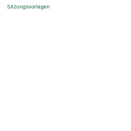
Sitzungsvorlagen
Für ein soziales und lebenswertes
Friedrichshafen.