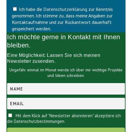
e
F
l
Ich habe die
Datenschutzerklärung
zur Kenntnis
e
d
l
genommen. Ich stimme zu, dass meine Angaben zur
l
d
Kontaktaufnahme und zur Rückantwort dauerhaft
e
l
gespeichert werden.
e
e
Ich möchte gerne in Kontakt mit Ihnen
r
e
.
r
bleiben.
.
Eine Möglichkeit: Lassen Sie sich meinen
Newsletter zusenden.
Ungefähr einmal im Monat werde ich über mir wichtige Projekte
und Ideen schreiben.
Mit dem Klick auf "Newsletter abonnieren" akzeptiere ich
die Datenschutzbestimmungen.