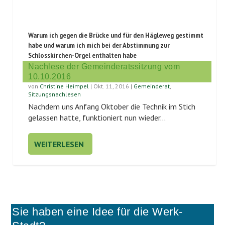
Warum ich gegen die Brücke und für den Hägleweg gestimmt
habe und warum ich mich bei der Abstimmung zur
Schlosskirchen-Orgel enthalten habe
Nachlese der Gemeinderatssitzung vom
10.10.2016
von
Christine Heimpel
|
Okt. 11, 2016
|
Gemeinderat
,
Sitzungsnachlesen
Nach­dem uns Anfang Okto­ber die Tech­nik im Stich
gelas­sen hat­te, funk­tio­niert nun wie­der...
WEITERLESEN
Sie haben eine Idee für die Werk-