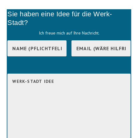
Sie haben eine Idee für die Werk-
Stadt?
Ich freue mich auf Ihre Nachricht.
B
i
B
t
i
t
t
e
t
l
e
a
l
s
a
s
s
e
s
d
e
i
d
e
i