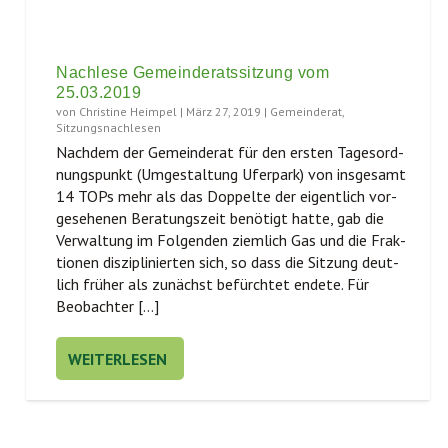
Nachlese Gemeinderatssitzung vom
25.03.2019
von
Christine Heimpel
|
März 27, 2019
|
Gemeinderat
,
Sitzungsnachlesen
Nach­dem der Gemein­de­rat für den ers­ten Tages­ord­
nungs­punkt (Umge­stal­tung Ufer­park) von ins­ge­samt
14 TOPs mehr als das Dop­pel­te der eigent­lich vor­
ge­se­he­nen Bera­tungs­zeit benö­tigt hat­te, gab die
Ver­wal­tung im Fol­gen­den ziem­lich Gas und die Frak­
tio­nen dis­zi­pli­nier­ten sich, so dass die Sit­zung deut­
lich frü­her als zunächst befürch­tet ende­te. Für
Beobachter […]
WEITERLESEN