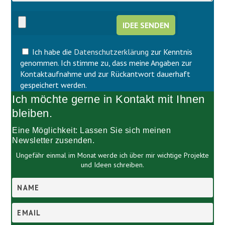
s
e
e
s
s
e
F
s
e
F
l
Ich habe die
Datenschutzerklärung
zur Kenntnis
e
d
l
genommen. Ich stimme zu, dass meine Angaben zur
l
d
Kontaktaufnahme und zur Rückantwort dauerhaft
e
l
gespeichert werden.
e
e
Ich möchte gerne in Kontakt mit Ihnen
r
e
.
r
bleiben.
.
Eine Möglichkeit: Lassen Sie sich meinen
Newsletter zusenden.
Ungefähr einmal im Monat werde ich über mir wichtige Projekte
und Ideen schreiben.