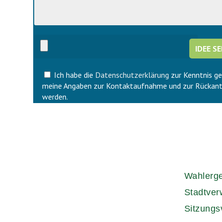
i
d
e
i
s
e
e
s
s
e
F
s
e
F
l
Ich habe die
Datenschutzerklärung
zur Kenntnis g
e
d
l
meine Angaben zur Kontaktaufnahme und zur Rückant
l
d
werden.
e
l
e
e
r
e
.
r
.
Wahlerg
Stadtver
Sitzungs