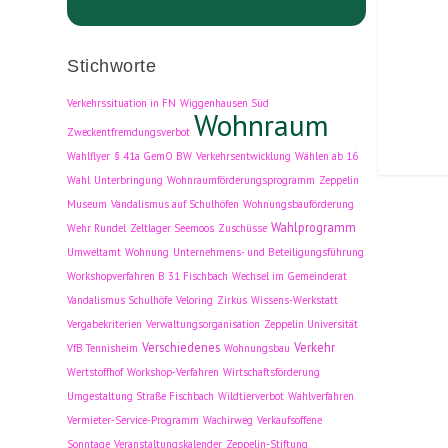
Stichworte
Verkehrssituation in FN
Wiggenhausen Süd
Wohnraum
Zweckentfremdungsverbot
Wahlflyer
§ 41a GemO BW
Verkehrsentwicklung
Wählen ab 16
Wahl
Unterbringung
Wohnraumförderungsprogramm
Zeppelin
Museum
Vandalismus auf Schulhöfen
Wohnungsbauförderung
Wahlprogramm
Wehr Rundel
Zeltlager Seemoos
Zuschüsse
Umweltamt
Wohnung
Unternehmens- und Beteiligungsführung
Workshopverfahren B 31 Fischbach
Wechsel im Gemeinderat
Vandalismus Schulhöfe
Veloring
Zirkus
Wissens-Werkstatt
Vergabekriterien
Verwaltungsorganisation
Zeppelin Universität
Verschiedenes
Verkehr
VfB Tennisheim
Wohnungsbau
Wertstoffhof
Workshop-Verfahren
Wirtschaftsförderung
Umgestaltung Straße Fischbach
Wildtierverbot
Wahlverfahren
Vermieter-Service-Programm
Wachirweg
Verkaufsoffene
Sonntage
Veranstaltungskalender
Zeppelin-Stiftung