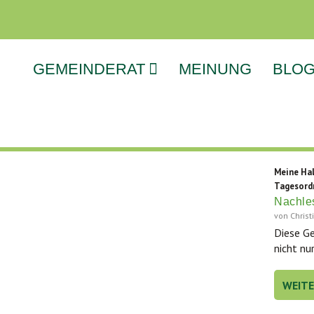
GEMEINDERAT
MEINUNG
BLO
Meine Hal
Tagesord
Nachle
von
Chris
Die­se Ge
nicht nur
WEIT