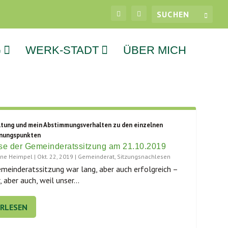
G
WERK-STADT
ÜBER MICH
tung und mein Abstimmungsverhalten zu den einzelnen
nungspunkten
se der Gemeinderatssitzung am 21.10.2019
tine Heimpel
|
Okt. 22, 2019
|
Gemeinderat
,
Sitzungsnachlesen
mein­de­rats­sit­zung war lang, aber auch erfolg­reich –
, aber auch, weil unser...
ERLESEN