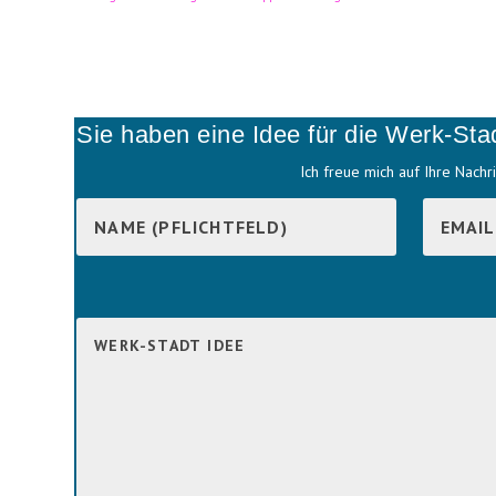
Sie haben eine Idee für die Werk-Sta
Ich freue mich auf Ihre Nachri
B
i
B
t
i
t
t
e
t
l
e
a
l
s
a
s
s
e
s
d
e