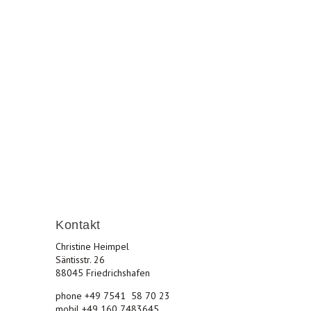
les und lebenswertes Friedrichshafen.
Kontakt
Christine Heimpel
Säntisstr. 26
88045 Friedrichshafen
phone +49 7541 58 70 23
mobil +49 160 7483645