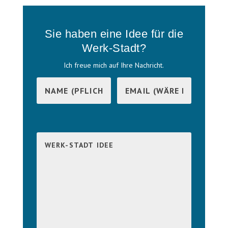
Sie haben eine Idee für die
Werk-Stadt?
Ich freue mich auf Ihre Nachricht.
B
i
B
t
i
t
t
e
t
l
e
a
l
s
a
s
s
e
s
d
e
i
d