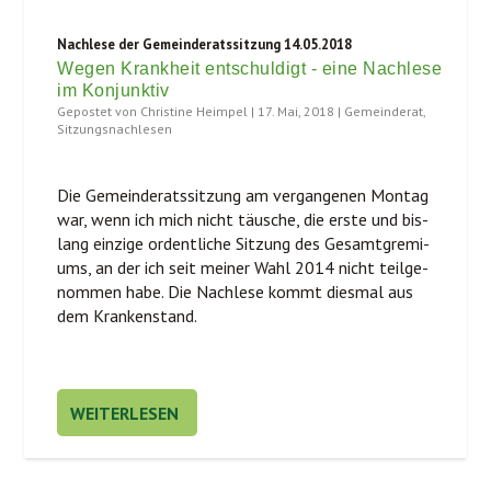
Nachlese der Gemeinderatssitzung 14.05.2018
Wegen Krankheit entschuldigt - eine Nachlese
im Konjunktiv
Gepostet von
Christine Heimpel
|
17. Mai, 2018
|
Gemeinderat
,
Sitzungsnachlesen
Die Gemein­de­rats­sit­zung am ver­gan­ge­nen Mon­tag
war, wenn ich mich nicht täu­sche, die ers­te und bis­
lang ein­zi­ge ordent­li­che Sit­zung des Gesamt­gre­mi­
ums, an der ich seit mei­ner Wahl 2014 nicht teil­ge­
nom­men habe. Die Nach­le­se kommt dies­mal aus
dem Krankenstand.
WEITERLESEN