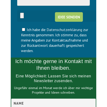
e
i
s
e
e
s
s
e
F
s
e
F
l
Ich habe die
Datenschutzerklärung
zur
e
d
l
Kenntnis genommen. Ich stimme zu, dass
l
d
meine Angaben zur Kontaktaufnahme und
e
l
zur Rückantwort dauerhaft gespeichert
e
e
werden.
r
e
.
r
Ich möchte gerne in Kontakt mit
.
Ihnen bleiben.
Eine Möglichkeit: Lassen Sie sich meinen
Newsletter zusenden.
Ungefähr einmal im Monat werde ich über mir wichtige
Projekte und Ideen schreiben.