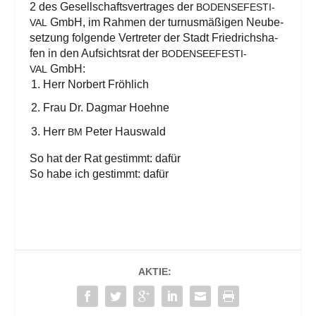
2 des Gesell­schafts­ver­tra­ges der
BODEN­SE­FES­TI­
GmbH, im Rah­men der tur­nus­mä­ßi­gen Neu­be­
VAL
set­zung fol­gen­de Ver­tre­ter der Stadt Fried­richs­ha­
fen in den Auf­sichts­rat der
BODEN­SEE­FES­TI­
GmbH:
VAL
Herr Nor­bert Fröhlich
Frau Dr. Dag­mar Hoehne
Herr
Peter Hauswald
BM
So hat der Rat gestimmt: dafür
So habe ich gestimmt: dafür
AKTIE: