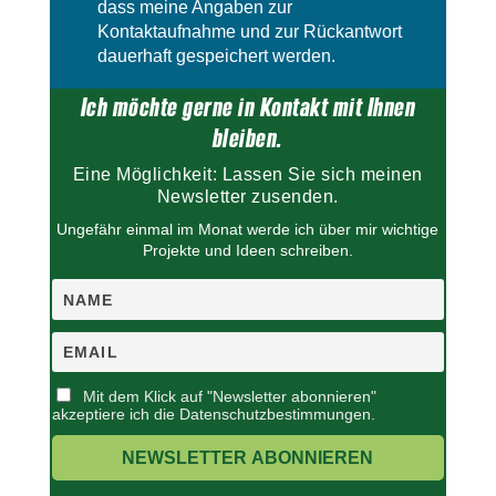
d
l
dass meine Angaben zur
l
d
Kontaktaufnahme und zur Rückantwort
e
l
dauerhaft gespeichert werden.
e
e
r
e
Ich möchte gerne in Kontakt mit Ihnen
.
r
.
bleiben.
Eine Möglichkeit: Lassen Sie sich meinen
Newsletter zusenden.
Ungefähr einmal im Monat werde ich über mir wichtige
Projekte und Ideen schreiben.
Mit dem Klick auf "Newsletter abonnieren"
akzeptiere ich die Datenschutzbestimmungen.