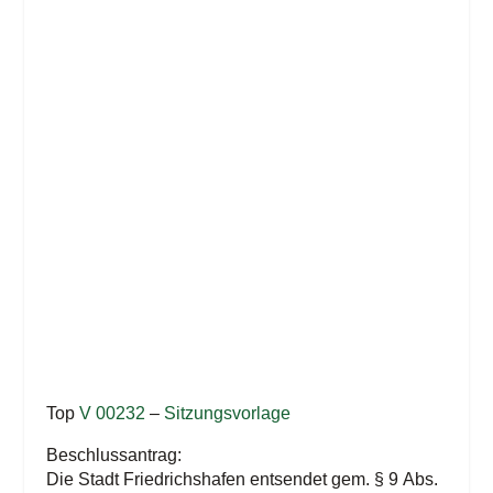
Top
V 00232
–
Sit­zungs­vor­la­ge
Beschlussantrag:
Die Stadt Fried­richs­ha­fen ent­sen­det gem. § 9 Abs.