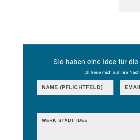
Sie haben eine Idee für di
Ich freue mich auf Ihre Nachr
B
i
B
t
i
t
t
e
t
l
e
a
l