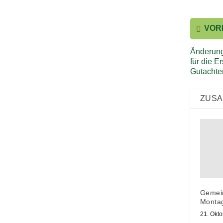
VOR
Änderung
für die E
Gutachte
ZUS
Gemein
Montag
21. Okt