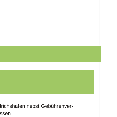
d­richs­ha­fen nebst Gebüh­ren­ver­
ossen.