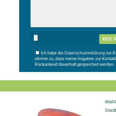
s
a
s
s
e
s
d
e
i
d
e
i
s
e
e
s
s
e
F
s
e
Ich habe die
Datenschutzerklärung
zur K
F
l
e
stimme zu, dass meine Angaben zur Kontak
d
l
Rückantwort dauerhaft gespeichert werden.
l
d
e
l
e
e
r
e
.
r
.
Wahl
Stad