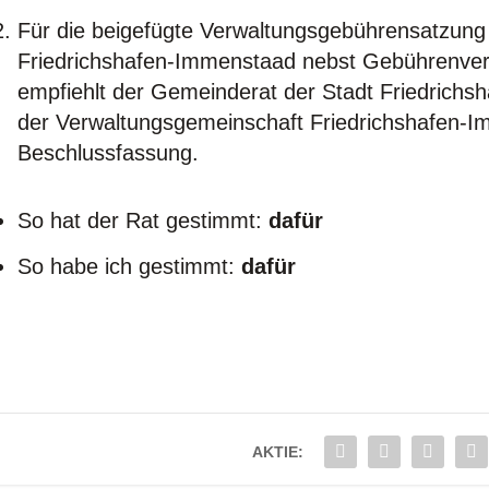
Für die bei­gefüg­te Ver­wal­tungs­ge­büh­ren­sat­zun
Fried­richs­ha­fen-Immenstaad nebst Gebüh­ren­ver­ze
emp­fiehlt der Gemein­de­rat der Stadt Fried­rich
der Ver­wal­tungs­ge­mein­schaft Fried­richs­ha­f
Beschlussfassung.
So hat der Rat gestimmt:
dafür
So habe ich gestimmt:
dafür
AKTIE: