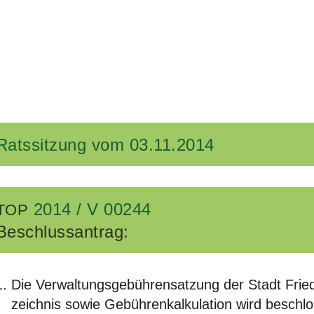
Ratssitzung vom 03.11.2014
2014 / V 00244
TOP
Beschluss­an­trag:
Die Ver­wal­tungs­ge­büh­ren­sat­zung der Stadt Frie
zeich­nis sowie Gebüh­ren­kal­ku­la­ti­on wird beschl