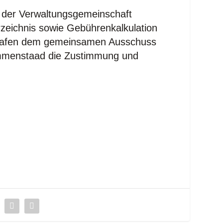
g der Ver­wal­tungs­ge­mein­schaft
ich­nis sowie Gebüh­ren­kal­ku­la­ti­on
s­ha­fen dem gemein­sa­men Aus­schuss
en-Immenstaad die Zustim­mung und