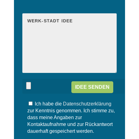
B
i
B
t
i
t
t
e
t
l
e
a
l
s
a
s
s
e
s
d
e
i
d
e
i
s
e
e
s
s
e
F
s
e
Ich habe die
Datenschutzerklärung
F
l
e
zur Kenntnis genommen. Ich stimme zu,
d
l
dass meine Angaben zur
l
d
Kontaktaufnahme und zur Rückantwort
e
l
dauerhaft gespeichert werden.
e
e