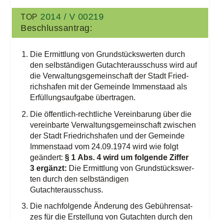
2014 / V 00219
TOP
Beschluss­an­trag:
Die Ermitt­lung von Grund­stücks­wer­ten durch
den selb­stän­di­gen Gut­ach­ter­aus­schuss wird auf
die Ver­wal­tungs­ge­mein­schaft der Stadt Fried­
richs­ha­fen mit der Gemein­de Immenstaad als
Erfül­lungs­auf­ga­be übertragen.
Die öffent­lich-recht­li­che Ver­ein­ba­rung über die
ver­ein­bar­te Ver­wal­tungs­ge­mein­schaft zwi­schen
der Stadt Fried­richs­ha­fen und der Gemein­de
Immenstaad vom 24.09.1974 wird wie folgt
geän­dert:
§ 1 Abs. 4 wird um fol­gen­de Zif­fer
3 ergänzt:
Die Ermitt­lung von Grund­stücks­wer­
ten durch den selb­stän­di­gen
Gutachterausschuss.
Die nach­fol­gen­de Ände­rung des Gebüh­ren­sat­
zes für die Erstel­lung von Gut­ach­ten durch den