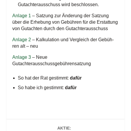
Gut­ach­ter­aus­schuss wird beschlossen.
Anla­ge 1
– Sat­zung zur Ände­rung der Sat­zung
über die Erhe­bung von Gebüh­ren für die Erstat­tung
von Gut­ach­ten durch den Gutachterausschuss
Anla­ge 2
– Kal­ku­la­ti­on und Ver­gleich der Gebüh­
ren alt – neu
Anla­ge 3
– Neue
Gutachterausschussgebührensatzung
So hat der Rat gestimmt:
dafür
So habe ich gestimmt:
dafür
AKTIE: