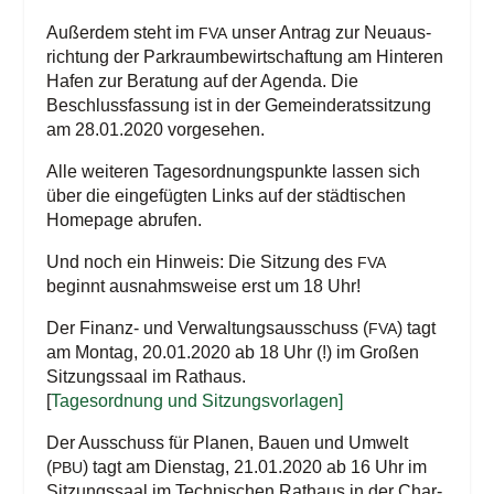
Außer­dem steht im
unser Antrag zur Neu­aus­
FVA
rich­tung der Park­raum­be­wirt­schaf­tung am Hin­te­ren
Hafen zur Bera­tung auf der Agen­da. Die
Beschluss­fas­sung ist in der Gemein­de­rats­sit­zung
am 28.01.2020 vorgesehen.
Alle wei­te­ren Tages­ord­nungs­punk­te las­sen sich
über die ein­ge­füg­ten Links auf der städ­ti­schen
Home­page abrufen.
Und noch ein Hin­weis: Die Sit­zung des
FVA
beginnt aus­nahms­wei­se erst um 18 Uhr!
Der Finanz- und Ver­wal­tungs­aus­schuss (
) tagt
FVA
am Mon­tag, 20.01.2020 ab 18 Uhr (!) im Gro­ßen
Sit­zungs­saal im Rathaus.
[
Tages­ord­nung und Sitzungsvorlagen]
Der Aus­schuss für Pla­nen, Bau­en und Umwelt
(
) tagt am Diens­tag, 21.01.2020 ab 16 Uhr im
PBU
Sit­zungs­saal im Tech­ni­schen Rat­haus in der Char­