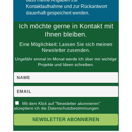
l
d
Kontaktaufnahme und zur Rückantwort
e
l
dauerhaft gespeichert werden.
e
e
r
e
Ich möchte gerne in Kontakt mit
.
r
.
Ihnen bleiben.
Eine Möglichkeit: Lassen Sie sich meinen
Newsletter zusenden.
Ungefähr einmal im Monat werde ich über mir wichtige
Projekte und Ideen schreiben.
Mit dem Klick auf "Newsletter abonnieren"
akzeptiere ich die Datenschutzbestimmungen.