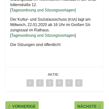
lot­ten­stra­ße 12.
[
Tages­ord­nung und Sitzungsvorlagen]
Der Kul­tur- und Sozi­al­aus­schuss (
) tagt am
KSA
Mitt­woch, 22.01.2020 ab 16 Uhr im Gro­ßen Sit­
zungs­saal im Rathaus.
[
Tages­ord­nung und Sit­zungs­vor­la­gen
]
Die Sit­zun­gen sind öffentlich!
AKTIE:
VORHERIGE
NÄCHSTE