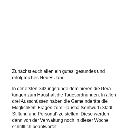
Zunächst euch allen ein gutes, gesun­des und
erfolg­rei­ches Neu­es Jahr!
In der ers­ten Sit­zungs­run­de domi­nie­ren die Bera­
tun­gen zum Haus­halt die Tages­ord­nun­gen. In allen
drei Aus­schüs­sen haben die Gemein­de­rä­te die
Mög­lich­keit, Fra­gen zum Haus­halts­ent­wurf (Stadt,
Stif­tung und Per­so­nal) zu stel­len. Die­se wer­den
dann von der Ver­wal­tung noch in die­ser Woche
schrift­lich beantwortet.