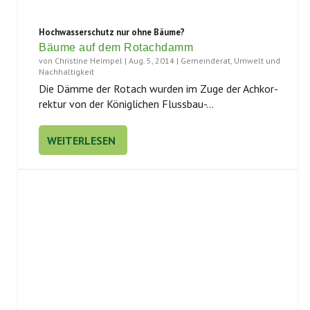
Hochwasserschutz nur ohne Bäume?
Bäume auf dem Rotachdamm
von
Christine Heimpel
|
Aug. 5, 2014
|
Gemeinderat
,
Umwelt und
Nachhaltigkeit
Die Däm­me der Rotach wur­den im Zuge der Ach­kor­
rek­tur von der König­li­chen Fluss­bau-...
WEITERLESEN