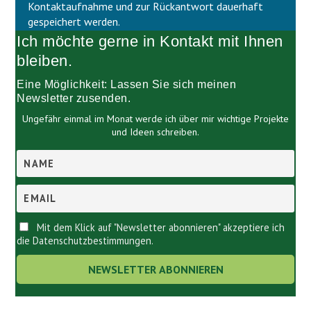
l
d
Kontaktaufnahme und zur Rückantwort dauerhaft
e
l
gespeichert werden.
e
e
Ich möchte gerne in Kontakt mit Ihnen
r
e
.
r
bleiben.
.
Eine Möglichkeit: Lassen Sie sich meinen
Newsletter zusenden.
Ungefähr einmal im Monat werde ich über mir wichtige Projekte
und Ideen schreiben.
Mit dem Klick auf "Newsletter abonnieren" akzeptiere ich
die Datenschutzbestimmungen.