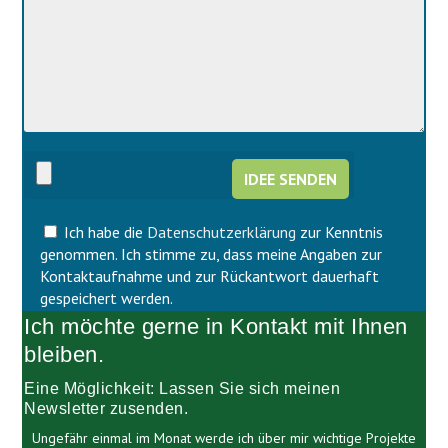
a
l
s
a
s
s
e
s
d
e
i
d
e
i
s
e
e
s
s
e
F
s
e
F
l
Ich habe die
Datenschutzerklärung
zur Kenntnis
e
d
l
genommen. Ich stimme zu, dass meine Angaben zur
l
d
Kontaktaufnahme und zur Rückantwort dauerhaft
e
l
gespeichert werden.
e
e
Ich möchte gerne in Kontakt mit Ihnen
r
e
.
r
bleiben.
.
Eine Möglichkeit: Lassen Sie sich meinen
Newsletter zusenden.
Ungefähr einmal im Monat werde ich über mir wichtige Projekte