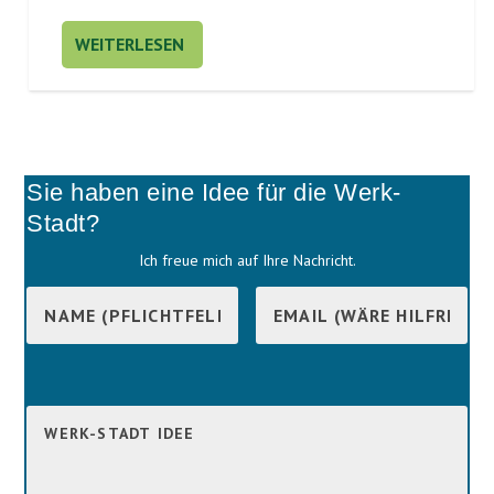
WEITERLESEN
Sie haben eine Idee für die Werk-
Stadt?
Ich freue mich auf Ihre Nachricht.
B
i
B
t
i
t
t
e
t
l
e