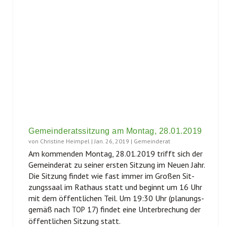
Gemeinderatssitzung am Montag, 28.01.2019
von
Christine Heimpel
|
Jan. 26, 2019
|
Gemeinderat
Am kom­men­den Mon­tag, 28.01.2019 trifft sich der
Gemein­de­rat zu sei­ner ers­ten Sit­zung im Neu­en Jahr.
Die Sit­zung fin­det wie fast immer im Gro­ßen Sit­
zungs­saal im Rat­haus statt und beginnt um 16 Uhr
mit dem öffent­li­chen Teil. Um 19:30 Uhr (pla­nungs­
ge­mäß nach
17) fin­det eine Unter­bre­chung der
TOP
öffent­li­chen Sit­zung statt.