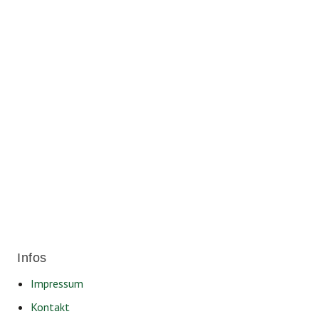
Für ein soziales und lebenswertes
Friedrichshafen.
Infos
Impressum
Kontakt