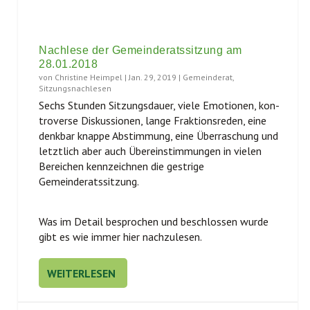
Nachlese der Gemeinderatssitzung am
28.01.2018
von
Christine Heimpel
|
Jan. 29, 2019
|
Gemeinderat
,
Sitzungsnachlesen
Sechs Stun­den Sit­zungs­dau­er, vie­le Emo­tio­nen, kon­
tro­ver­se Dis­kus­sio­nen, lan­ge Frak­ti­ons­re­den, eine
denk­bar knap­pe Abstim­mung, eine Über­ra­schung und
letzt­lich aber auch Über­ein­stim­mun­gen in vie­len
Berei­chen kenn­zeich­nen die gest­ri­ge
Gemeinderatssitzung.
Was im Detail bespro­chen und beschlos­sen wur­de
gibt es wie immer hier nachzulesen.
WEITERLESEN