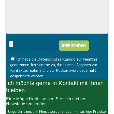
a
l
s
a
s
s
e
s
d
e
i
d
e
i
s
e
e
s
s
e
F
s
e
F
l
Ich habe die
Datenschutzerklärung
zur Kenntnis
e
d
l
genommen. Ich stimme zu, dass meine Angaben zur
l
d
Kontaktaufnahme und zur Rückantwort dauerhaft
e
l
gespeichert werden.
e
e
Ich möchte gerne in Kontakt mit Ihnen
r
e
.
r
bleiben.
.
Eine Möglichkeit: Lassen Sie sich meinen
Newsletter zusenden.
Ungefähr einmal im Monat werde ich über mir wichtige Projekte