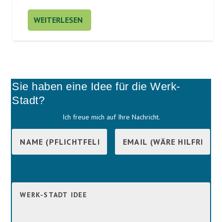
WEITERLESEN
Sie haben eine Idee für die Werk-
Stadt?
Ich freue mich auf Ihre Nachricht.
B
i
B
t
i
t
t
e
t
l
e