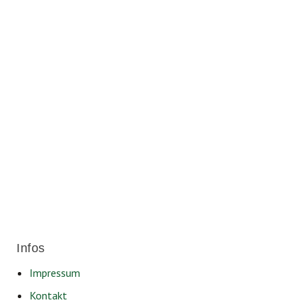
Für ein soziales und lebenswertes
Friedrichshafen.
Infos
Impressum
Kontakt