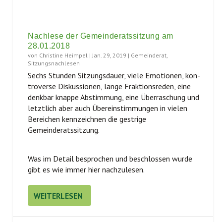
Nachlese der Gemeinderatssitzung am
28.01.2018
von
Christine Heimpel
|
Jan. 29, 2019
|
Gemeinderat
,
Sitzungsnachlesen
Sechs Stun­den Sit­zungs­dau­er, vie­le Emo­tio­nen, kon­
tro­ver­se Dis­kus­sio­nen, lan­ge Frak­ti­ons­re­den, eine
denk­bar knap­pe Abstim­mung, eine Über­ra­schung und
letzt­lich aber auch Über­ein­stim­mun­gen in vie­len
Berei­chen kenn­zeich­nen die gest­ri­ge
Gemeinderatssitzung.
Was im Detail bespro­chen und beschlos­sen wur­de
gibt es wie immer hier nachzulesen.
WEITERLESEN