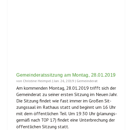
Gemeinderatssitzung am Montag, 28.01.2019
von
Christine Heimpel
|
Jan. 26, 2019
|
Gemeinderat
Am kom­men­den Mon­tag, 28.01.2019 trifft sich der
Gemein­de­rat zu sei­ner ers­ten Sit­zung im Neu­en Jahr.
Die Sit­zung fin­det wie fast immer im Gro­ßen Sit­
zungs­saal im Rat­haus statt und beginnt um 16 Uhr
mit dem öffent­li­chen Teil. Um 19:30 Uhr (pla­nungs­
ge­mäß nach
17) fin­det eine Unter­bre­chung der
TOP
öffent­li­chen Sit­zung statt.