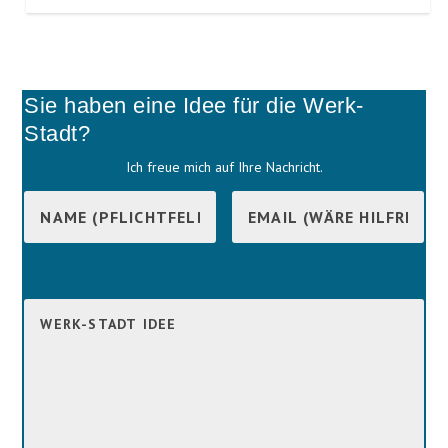
Sie haben eine Idee für die Werk-
Stadt?
Ich freue mich auf Ihre Nachricht.
B
i
B
t
i
t
t
e
t
l
e
a
l
s
a
s
s
e
s