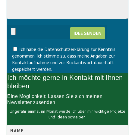
d
e
i
d
e
i
s
e
e
s
s
e
F
s
e
F
l
Ich habe die
Datenschutzerklärung
zur Kenntnis
e
d
l
genommen. Ich stimme zu, dass meine Angaben zur
l
d
Kontaktaufnahme und zur Rückantwort dauerhaft
e
l
gespeichert werden.
e
e
Ich möchte gerne in Kontakt mit Ihnen
r
e
.
r
bleiben.
.
Eine Möglichkeit: Lassen Sie sich meinen
Newsletter zusenden.
Ungefähr einmal im Monat werde ich über mir wichtige Projekte
und Ideen schreiben.