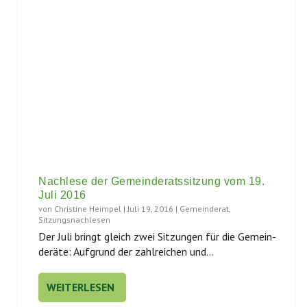
Nachlese der Gemeinderatssitzung vom 19.
Juli 2016
von
Christine Heimpel
|
Juli 19, 2016
|
Gemeinderat
,
Sitzungsnachlesen
Der Juli bringt gleich zwei Sit­zun­gen für die Gemein­
de­rä­te: Auf­grund der zahl­rei­chen und...
WEITERLESEN