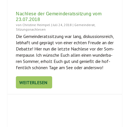
Nachlese der Gemeinderatssitzung vom
23.07.2018
von
Christine Heimpel
|
Juli 24, 2018
|
Gemeinderat
,
Sitzungsnachlesen
Die Gemein­de­rats­sit­zung war lang, dis­kus­si­ons­reich,
leb­haft und geprägt von einer ech­ten Freu­de an der
Debat­te! Hier nun die letz­te Nach­le­se vor der Som­
mer­pau­se. Ich wün­sche Euch allen einen wun­der­ba­
ren Som­mer, erholt Euch gut und genießt die hof­
fent­lich schö­nen Tage am See oder anderswo!
WEITERLESEN