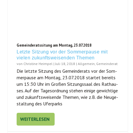
Gemeinderatssitung am Montag, 23.07.2018
Letzte Sitzung vor der Sommerpause mit
vielen zukunftsweisenden Themen
von
Christine Heimpel
|
Juli 18, 2018
|
Allgemein
,
Gemeinderat
Die letz­te Sit­zung des Gemein­de­rats vor der Som­
mer­pau­se am Mon­tag, 23.07.2018 star­tet bereits
um 15:30 Uhr im Gro­ßen Sit­zungs­saal des Rat­hau­
ses. Auf der Tages­ord­nung ste­hen eini­ge gewich­ti­ge
und zukunfts­wei­sen­de The­men, wie z.B. die Neu­ge­
stal­tung des Uferparks
WEITERLESEN