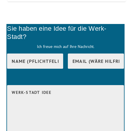
Sie haben eine Idee für die Werk-
Stadt?
Ich freue mich auf Ihre Nachricht.
B
i
B
t
i
t
t
e
t
l
e
a
l
s
a
s
s
e
s