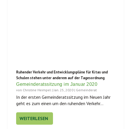
Ruhender Verkehr und Entwicklungspläne für Kitas und
Schulen stehen unter anderem auf der Tagesordnung
Gemeinderatssitzung im Januar 2020
von
Christine Heimpel
|
Jan. 25, 2020
|
Gemeinderat
In der ers­ten Gemein­de­rats­sit­zung im Neu­en Jahr
geht es zum einen um den ruhen­den Ver­kehr...
WEITERLESEN