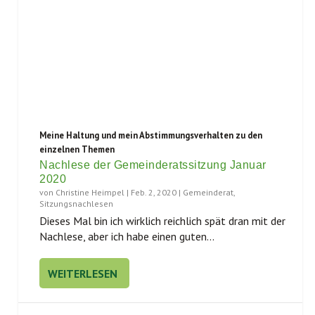
Meine Haltung und mein Abstimmungsverhalten zu den
einzelnen Themen
Nachlese der Gemeinderatssitzung Januar
2020
von
Christine Heimpel
|
Feb. 2, 2020
|
Gemeinderat
,
Sitzungsnachlesen
Die­ses Mal bin ich wirk­lich reich­lich spät dran mit der
Nach­le­se, aber ich habe einen guten...
WEITERLESEN