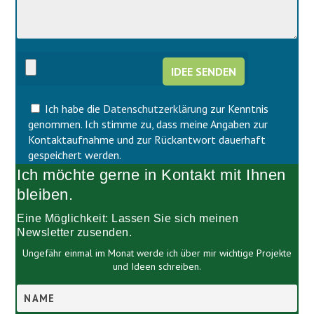
d
e
i
d
e
i
s
e
e
s
s
e
F
s
e
F
l
Ich habe die
Datenschutzerklärung
zur Kenntnis
e
d
l
genommen. Ich stimme zu, dass meine Angaben zur
l
d
Kontaktaufnahme und zur Rückantwort dauerhaft
e
l
gespeichert werden.
e
e
Ich möchte gerne in Kontakt mit Ihnen
r
e
.
r
bleiben.
.
Eine Möglichkeit: Lassen Sie sich meinen
Newsletter zusenden.
Ungefähr einmal im Monat werde ich über mir wichtige Projekte
und Ideen schreiben.