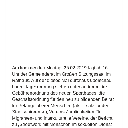
Am kom­men­den Mon­tag, 25.02.2019 tagt ab 16
Uhr der Gemein­de­rat im Gro­ßen Sit­zungs­saal im
Rat­haus. Auf der die­ses Mal durch­aus über­schau­
ba­ren Tages­ord­nung ste­hen unter ande­rem die
Gebüh­ren­ord­nung des neu­en Sport­ba­des, die
Geschäfts­ord­nung für den neu zu bil­den­den Bei­rat
für Belan­ge älte­rer Men­schen (als Ersatz für den
Stadt­se­nio­ren­rat), Ver­eins­räum­lich­kei­ten für
Migran­ten- und inter­kul­tu­rel­le Ver­ei­ne, der Bericht
zu „Street­work mit Men­schen im sexu­el­len Dienst­