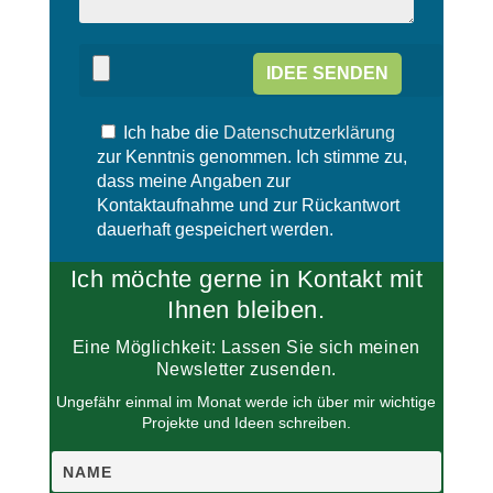
i
d
e
i
s
e
e
s
s
e
F
s
e
Ich habe die
Datenschutzerklärung
F
l
e
zur Kenntnis genommen. Ich stimme zu,
d
l
dass meine Angaben zur
l
d
Kontaktaufnahme und zur Rückantwort
e
l
dauerhaft gespeichert werden.
e
e
r
e
Ich möchte gerne in Kontakt mit
.
r
.
Ihnen bleiben.
Eine Möglichkeit: Lassen Sie sich meinen
Newsletter zusenden.
Ungefähr einmal im Monat werde ich über mir wichtige
Projekte und Ideen schreiben.