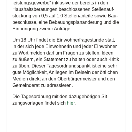
leis­tungs­ge­wer­be“ inklu­si­ve der bereits in den
Haus­halts­be­ra­tun­gen beschlos­se­nen Stel­len­auf­
sto­ckung von 0,5 auf 1,0 Stel­len­an­tei­le sowie Bau­
be­schlüs­se, eine Bebau­ungs­plan­än­de­rung und die
Ein­brin­gung zwei­er Anträge.
Um 18 Uhr fin­det die Ein­woh­ner­fra­ge­stun­de statt,
in der sich jede Ein­woh­ne­rin und jeder Ein­woh­ner
zu Wort mel­den darf um Fra­gen zu stel­len, Ideen
zu äußern, ein State­ment zu hal­ten oder auch Kri­tik
zu üben. Die­ser Tages­ord­nungs­punkt ist eine sehr
gute Mög­lich­keit, Anlie­gen im Bei­sein der ört­li­chen
Medi­en direkt an den Ober­bür­ger­meis­ter und den
Gemein­de­rat zu adressieren.
Die Tages­ord­nung mit den dazu­ge­hö­ri­gen Sit­
zungs­vor­la­gen fin­det sich
hier
.