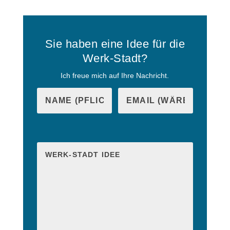
Sie haben eine Idee für die
Werk-Stadt?
Ich freue mich auf Ihre Nachricht.
B
i
B
t
i
t
t
e
t
l
e
a
l
s
a
s
s
e
s
d
e