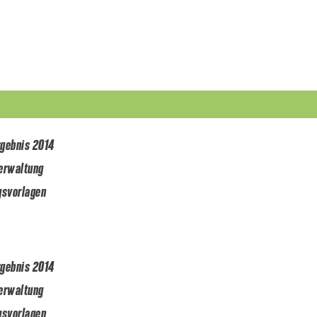
enntnis genommen. Ich
taufnahme und zur
gebnis 2014
erwaltung
gsvorlagen
gebnis 2014
erwaltung
gsvorlagen