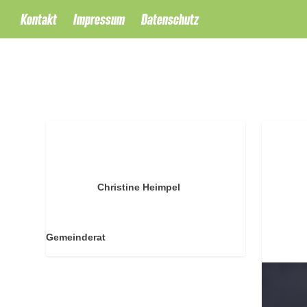
Kontakt
Impressum
Datenschutz
Jahresabschluss 2013 des Eigenbetriebs
Stadtentwässerung
Christine Heimpel
Gepostet von
8. Dez., 2014
Gemeinderat