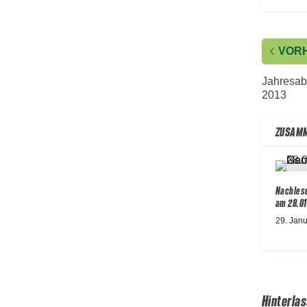
VOR
Jahresab
2013
ZUSAMM
Nachles
am 28.01
29. Jan
Hinterla