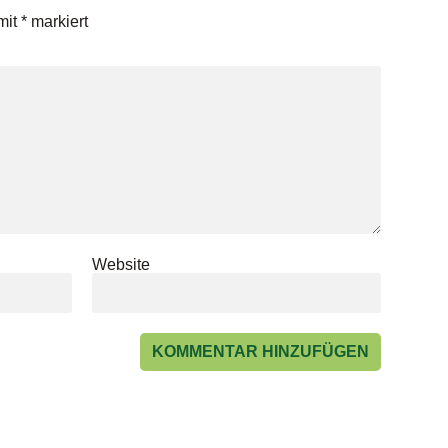
mit
*
markiert
Website
rne in Kontakt mit Ihnen bleiben.