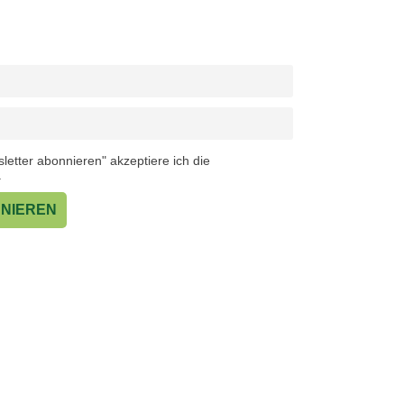
Lassen Sie sich meinen Newsletter zusenden.
e ich über mir wichtige Projekte und Ideen schreiben.
letter abonnieren" akzeptiere ich die
.