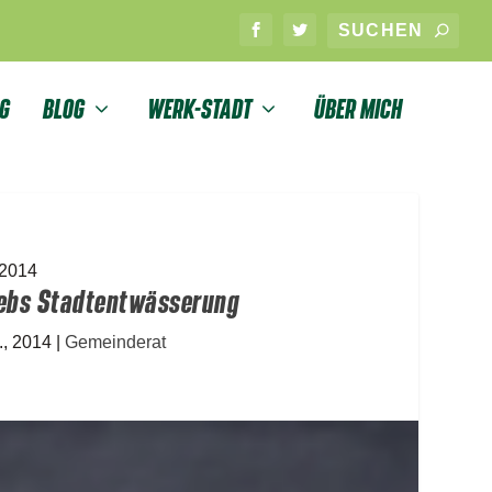
G
BLOG
WERK-STADT
ÜBER MICH
.2014
iebs Stadtentwässerung
., 2014
|
Gemeinderat