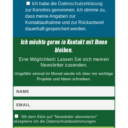
e
Ich habe die
Datenschutzerklärung
F
l
e
zur Kenntnis genommen. Ich stimme zu,
d
l
dass meine Angaben zur
l
d
Kontaktaufnahme und zur Rückantwort
e
l
dauerhaft gespeichert werden.
e
e
r
e
Ich möchte gerne in Kontakt mit Ihnen
.
r
.
bleiben.
Eine Möglichkeit: Lassen Sie sich meinen
Newsletter zusenden.
Ungefähr einmal im Monat werde ich über mir wichtige
Projekte und Ideen schreiben.
Mit dem Klick auf "Newsletter abonnieren"
akzeptiere ich die Datenschutzbestimmungen.