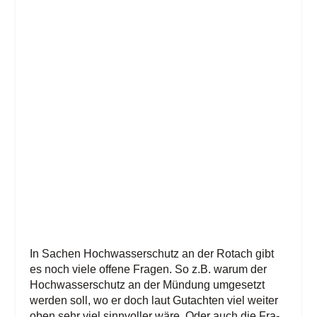
In Sachen Hoch­was­ser­schutz an der Rotach gibt
es noch vie­le offe­ne Fra­gen. So z.B. war­um der
Hoch­was­ser­schutz an der Mün­dung umge­setzt
wer­den soll, wo er doch laut Gut­ach­ten viel wei­ter
oben sehr viel sinn­vol­ler wäre. Oder auch die Fra­