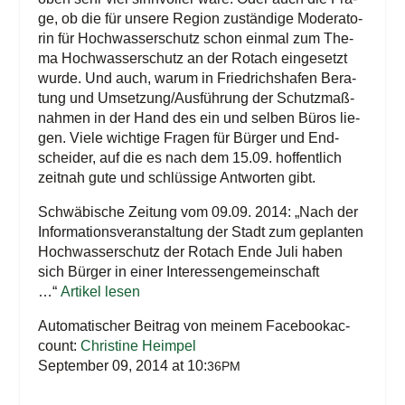
ge, ob die für unse­re Regi­on zustän­di­ge Mode­ra­to­
rin für Hoch­was­ser­schutz schon ein­mal zum The­
ma Hoch­was­ser­schutz an der Rotach ein­ge­setzt
wur­de. Und auch, war­um in Fried­richs­ha­fen Bera­
tung und Umsetzung/​Ausführung der Schutz­maß­
nah­men in der Hand des ein und sel­ben Büros lie­
gen. Vie­le wich­ti­ge Fra­gen für Bür­ger und End­
schei­der, auf die es nach dem 15.09. hof­fent­lich
zeit­nah gute und schlüs­si­ge Ant­wor­ten gibt.
Schwä­bi­sche Zei­tung vom 09.09. 2014: „Nach der
Infor­ma­ti­ons­ver­an­stal­tung der Stadt zum geplan­ten
Hoch­was­ser­schutz der Rotach Ende Juli haben
sich Bür­ger in einer Inter­es­sen­ge­mein­schaft
…“
Arti­kel lesen
Auto­ma­ti­scher Bei­trag von mei­nem Face­book­ac­
count:
Chris­ti­ne Heimpel
Sep­tem­ber 09, 2014 at 10:
36PM