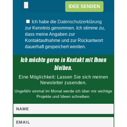
e
e
s
s
e
F
s
e
Ich habe die
Datenschutzerklärung
F
l
e
zur Kenntnis genommen. Ich stimme zu,
d
l
dass meine Angaben zur
l
d
Kontaktaufnahme und zur Rückantwort
e
l
dauerhaft gespeichert werden.
e
e
r
e
Ich möchte gerne in Kontakt mit Ihnen
.
r
.
bleiben.
Eine Möglichkeit: Lassen Sie sich meinen
Newsletter zusenden.
Ungefähr einmal im Monat werde ich über mir wichtige
Projekte und Ideen schreiben.