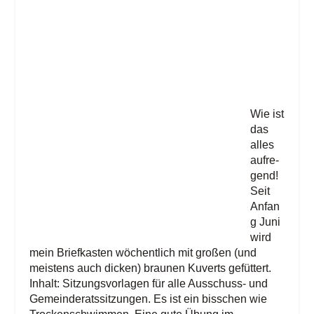
Wie ist
das
alles
auf­re­
gend!
Seit
Anfan
g Juni
wird
mein Brief­kas­ten wöchent­lich mit gro­ßen (und
meis­tens auch dicken) brau­nen Kuverts gefüt­tert.
Inhalt: Sit­zungs­vor­la­gen für alle Aus­schuss- und
Gemein­de­rats­sit­zun­gen. Es ist ein biss­chen wie