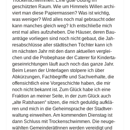
Tro­cken­schwim­men. Eine gute Übung im
geschütz­ten Raum. Wie um Him­mels Wil­len archi­
viert man die­se Papier­mas­sen?
Was ist wich­tig,
was weni­ger? Wird alles noch mal gebraucht oder
kann man­ches gleich weg? Ich ent­schlie­ße mich
erst mal alles auf­zu­he­ben. Die Häu­ser, deren Bau­
an­trä­ge vor­lie­gen sind noch nicht gebaut, die Jah­
res­ab­schlüs­se aller städ­ti­schen Töch­ter kann ich
im nächs­ten Jahr mit den dann aktu­el­len ver­glei­
chen und die Pro­be­pha­se der Cate­rer für Kin­der­ta­
ges­ein­rich­tun­gen läuft auch noch das gan­ze Jahr.
Beim Lesen der Unter­la­gen stol­pe­re ich über
Abkür­zun­gen, Fach­be­grif­fe und Sach­ver­hal­te, die
offen­sicht­lich eine Vor­ge­schich­te haben, die mir
noch nicht bekannt ist. Zum Glück habe ich eine
Frak­ti­on an mei­ner Sei­te, in der zum Glück auch
„alte Rats­ha­sen“ sit­zen, die mich gedul­dig auf­klä­
ren und mich in die Geheim­spra­che der Stadt­ver­
wal­tung ein­wei­hen. Am kom­men­den Diens­tag ist
dann Schluss mit Tro­cken­schwim­men. Die neu­ge­
wähl­ten Gemein­de­rä­tIn­nen wer­den ver­ei­digt und