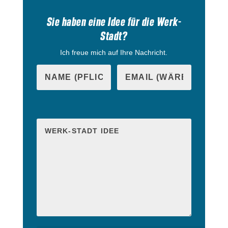
Sie haben eine Idee für die Werk-
Stadt?
Ich freue mich auf Ihre Nachricht.
B
i
B
t
i
t
t
e
t
l
e
a
l
s
a
s
s
e
s
d
e
i
d
e
i
s