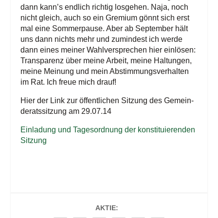
dann kann’s end­lich rich­tig los­ge­hen. Naja, noch
nicht gleich, auch so ein Gre­mi­um gönnt sich erst
mal eine Som­mer­pau­se. Aber ab Sep­tem­ber hält
uns dann nichts mehr und zumin­dest ich wer­de
dann eines mei­ner Wahl­ver­spre­chen hier ein­lö­sen:
Trans­pa­renz über mei­ne Arbeit, mei­ne Hal­tun­gen,
mei­ne Mei­nung und mein Abstim­mungs­ver­hal­ten
im Rat. Ich freue mich drauf!
Hier der Link zur öffent­li­chen Sit­zung des Gemein­
de­rats­sit­zung am 29.07.14
Ein­la­dung und Tages­ord­nung der kon­sti­tu­ie­ren­den
Sitzung
AKTIE: