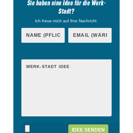
Sie haben eine Idee für die Werk-
Stadt?
Ich freue mich auf Ihre Nachricht.
B
i
B
t
i
t
t
e
t
l
e
a
l
s
a
s
s
e
s
d
e
i
d
e
i
s
e
e
s