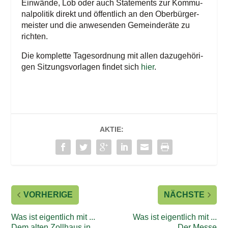
Ein­wän­de, Lob oder auch State­ments zur Kom­mu­
nal­po­li­tik direkt und öffent­lich an den Ober­bür­ger­
meis­ter und die anwe­sen­den Gemein­de­rä­te zu
richten.
Die kom­plet­te Tages­ord­nung mit allen dazu­ge­hö­ri­
gen Sit­zungs­vor­la­gen fin­det sich
hier
.
AKTIE:
VORHERIGE
NÄCHSTE
Was ist eigentlich mit ...
Was ist eigentlich mit ...
Dem alten Zollhaus in
Der Messe