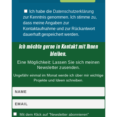
s
e
F
s
e
Ich habe die
Datenschutzerklärung
F
l
e
zur Kenntnis genommen. Ich stimme zu,
d
l
dass meine Angaben zur
l
d
Kontaktaufnahme und zur Rückantwort
e
l
dauerhaft gespeichert werden.
e
e
r
e
Ich möchte gerne in Kontakt mit Ihnen
.
r
.
bleiben.
Eine Möglichkeit: Lassen Sie sich meinen
Newsletter zusenden.
Ungefähr einmal im Monat werde ich über mir wichtige
Projekte und Ideen schreiben.
Mit dem Klick auf "Newsletter abonnieren"