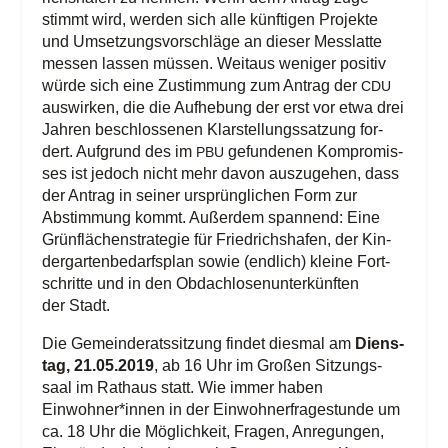
stimmt wird, wer­den sich alle künf­ti­gen Pro­jek­te
und Umset­zungs­vor­schlä­ge an die­ser Mess­lat­te
mes­sen las­sen müs­sen. Weit­aus weni­ger posi­tiv
wür­de sich eine Zustim­mung zum Antrag der
CDU
aus­wir­ken, die die Auf­he­bung der erst vor etwa drei
Jah­ren beschlos­se­nen Klar­stel­lungs­sat­zung for­
dert. Auf­grund des im
gefun­de­nen Kom­pro­mis­
PBU
ses ist jedoch nicht mehr davon aus­zu­ge­hen, dass
der Antrag in sei­ner ursprüng­li­chen Form zur
Abstim­mung kommt. Außer­dem span­nend: Eine
Grün­flä­chen­stra­te­gie für Fried­richs­ha­fen, der Kin­
der­gar­ten­be­darfs­plan sowie (end­lich) klei­ne Fort­
schrit­te und in den Obdach­lo­sen­un­ter­künf­ten
der Stadt.
Die Gemein­de­rats­sit­zung fin­det dies­mal am
Diens­
tag, 21.05.2019
, ab 16 Uhr im Gro­ßen Sit­zungs­
saal im Rat­haus statt. Wie immer haben
Einwohner*innen in der Ein­woh­ner­fra­ge­stun­de um
ca. 18 Uhr die Mög­lich­keit, Fra­gen, Anre­gun­gen,