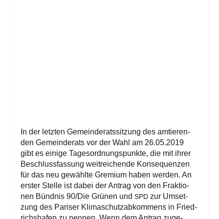
In der letz­ten Gemein­de­rats­sit­zung des amtie­ren­
den Gemein­de­rats vor der Wahl am 26.05.2019
gibt es eini­ge Tages­ord­nungs­punk­te, die mit ihrer
Beschluss­fas­sung weit­rei­chen­de Kon­se­quen­zen
für das neu gewähl­te Gre­mi­um haben wer­den. An
ers­ter Stel­le ist dabei der Antrag von den Frak­tio­
nen Bünd­nis 90/​Die Grü­nen und
zur Umset­
SPD
zung des Pari­ser Kli­ma­schutz­ab­kom­mens in Fried­
richs­ha­fen zu nen­nen. Wenn dem Antrag zuge­