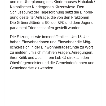
und die Über­pla­nung des Kin­der­hau­ses Haba­kuk /
Katho­li­scher Kin­der­gar­ten Kit­zen­wie­se. Den
Schluss­punkt der Tages­ord­nung setzt die Ein­brin­
gung gestell­ter Anträ­ge, die von den Frak­tio­nen
Die Grünen/​Bündnis 90, der
und dem Jugend­
SPD
par­la­ment Fried­richs­ha­fen gestellt wurden.
Die Sit­zung ist wie immer öffent­lich. Um 18 Uhr
haben Ein­woh­ne­rin­nen und Ein­woh­ner die Mög­
lich­keit sich in der Ein­woh­ner­fra­ge­stun­de zu Wort
zu mel­den um sich mit ihren Fra­gen, Anre­gun­gen,
ihrer Kri­tik und auch ihrem Lob 😉 direkt an den
Ober­bür­ger­meis­ter und die Gemein­de­rä­tin­nen und
Gemein­de­rä­te zu wenden.