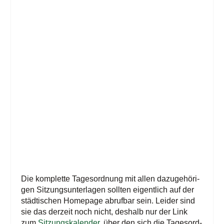
Die kom­plet­te Tages­ord­nung mit allen dazu­ge­hö­ri­
gen Sit­zungs­un­ter­la­gen soll­ten eigent­lich auf der
städ­ti­schen Home­page abruf­bar sein. Lei­der sind
sie das der­zeit noch nicht, des­halb nur der Link
zum
Sit­zungs­ka­len­der
, über den sich die Tages­ord­