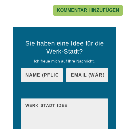
Sie haben eine Idee für die
Werk-Stadt?
Ich freue mich auf Ihre Nachricht.
B
i
B
t
i
t
t
e
t
l
e
a
l
s
a