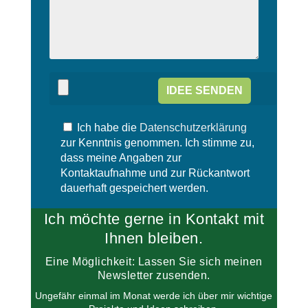
s
s
e
s
d
e
i
d
e
i
s
e
e
s
s
e
F
s
e
Ich habe die
Datenschutzerklärung
F
l
e
zur Kenntnis genommen. Ich stimme zu,
d
l
dass meine Angaben zur
l
d
Kontaktaufnahme und zur Rückantwort
e
l
dauerhaft gespeichert werden.
e
e
r
e
Ich möchte gerne in Kontakt mit
.
r
.
Ihnen bleiben.
Eine Möglichkeit: Lassen Sie sich meinen
Newsletter zusenden.
Ungefähr einmal im Monat werde ich über mir wichtige