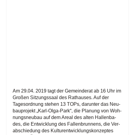
Am 29.04. 2019 tagt der Gemein­de­rat ab 16 Uhr im
Gro­ßen Sit­zungs­saal des Rat­hau­ses. Auf der
Tages­ord­nung ste­hen 13 TOPs, dar­un­ter das Neu­
bau­pro­jekt „Karl-Olga-Park“, die Pla­nung von Woh­
nungs­neu­bau auf dem Are­al des alten Hal­len­ba­
des, die Ent­wick­lung des Fal­len­brun­nens, die Ver­
ab­schie­dung des Kul­tur­ent­wick­lungs­kon­zep­tes