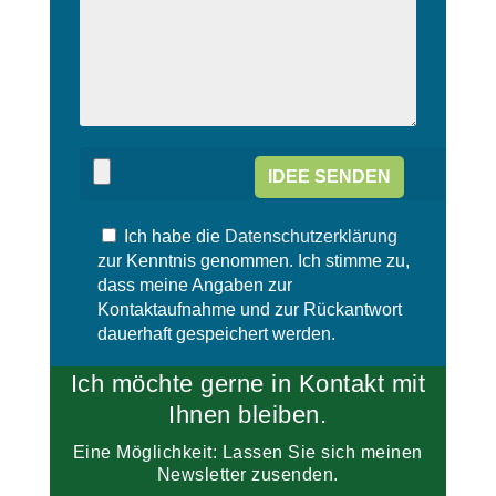
a
l
s
a
s
s
e
s
d
e
i
d
e
i
s
e
e
s
s
e
F
s
e
Ich habe die
Datenschutzerklärung
F
l
e
zur Kenntnis genommen. Ich stimme zu,
d
l
dass meine Angaben zur
l
d
Kontaktaufnahme und zur Rückantwort
e
l
dauerhaft gespeichert werden.
e
e
r
e
Ich möchte gerne in Kontakt mit
.
r
.
Ihnen bleiben.
Eine Möglichkeit: Lassen Sie sich meinen
Newsletter zusenden.