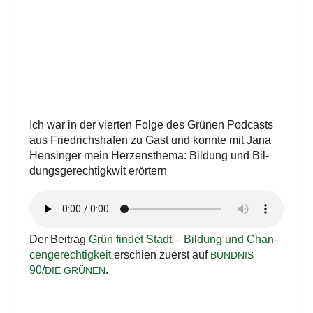
Ich war in der vier­ten Fol­ge des Grü­nen Pod­casts
aus Fried­richs­ha­fen zu Gast und konn­te mit Jana
Hen­sin­ger mein Her­zens­the­ma: Bil­dung und Bil­
dungs­ge­rech­tigkwit erörtern
Der Bei­trag
Grün fin­det Stadt – Bil­dung und Chan­
cen­ge­rech­tig­keit
erschien zuerst auf
BÜND­NIS
90/
.
DIE
GRÜ­NEN