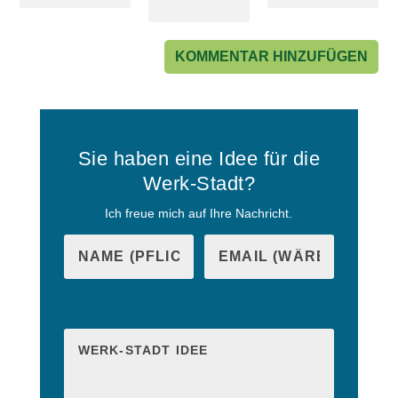
Sie haben eine Idee für die
Werk-Stadt?
Ich freue mich auf Ihre Nachricht.
B
i
B
t
i
t
t
e
t
l
e