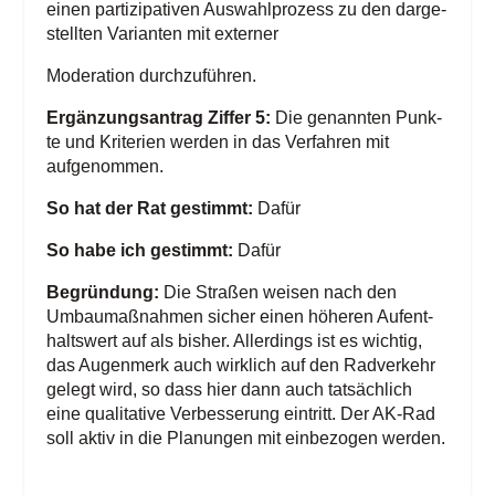
einen par­ti­zi­pa­ti­ven Aus­wahl­pro­zess zu den dar­ge­
stell­ten Vari­an­ten mit externer
Mode­ra­ti­on durchzuführen.
Ergän­zungs­an­trag Zif­fer 5:
Die genann­ten Punk­
te und Kri­te­ri­en wer­den in das Ver­fah­ren mit
aufgenommen.
So hat der Rat gestimmt:
Dafür
So habe ich gestimmt:
Dafür
Begrün­dung:
Die Stra­ßen wei­sen nach den
Umbau­maß­nah­men sicher einen höhe­ren Auf­ent­
halts­wert auf als bis­her. Aller­dings ist es wich­tig,
das Augen­merk auch wirk­lich auf den Rad­ver­kehr
gelegt wird, so dass hier dann auch tat­säch­lich
eine qua­li­ta­ti­ve Ver­bes­se­rung ein­tritt. Der AK-Rad
soll aktiv in die Pla­nun­gen mit ein­be­zo­gen werden.