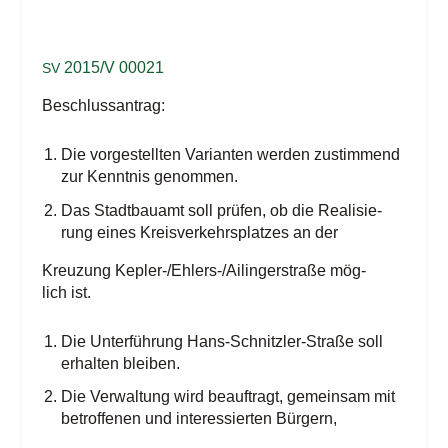
2015/V 00021
SV
Beschluss­an­trag:
Die vor­ge­stell­ten Vari­an­ten wer­den zustim­mend
zur Kennt­nis genommen.
Das Stadt­bau­amt soll prü­fen, ob die Rea­li­sie­
rung eines Kreis­ver­kehrs­plat­zes an der
Kreu­zung Kep­ler-/Eh­lers-/Ai­lin­ger­stra­ße mög­
lich ist.
Die Unter­füh­rung Hans-Schnitz­ler-Stra­ße soll
erhal­ten bleiben.
Die Ver­wal­tung wird beauf­tragt, gemein­sam mit
betrof­fe­nen und inter­es­sier­ten Bürgern,