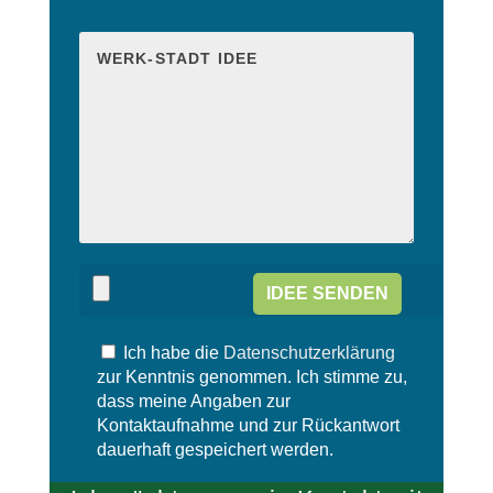
i
B
t
i
t
t
e
t
l
e
a
l
s
a
s
s
e
s
d
e
i
d
e
i
s
e
e
s
s
e
F
s
e
Ich habe die
Datenschutzerklärung
F
l
e
zur Kenntnis genommen. Ich stimme zu,
d
l
dass meine Angaben zur
l
d
Kontaktaufnahme und zur Rückantwort
e
l
dauerhaft gespeichert werden.
e
e
r
e