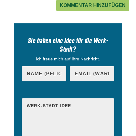
Sie haben eine Idee für die Werk-
Stadt?
Ich freue mich auf Ihre Nachricht.
B
i
B
t
i
t
t
e
t
l
e
a
l
s
a
s
s