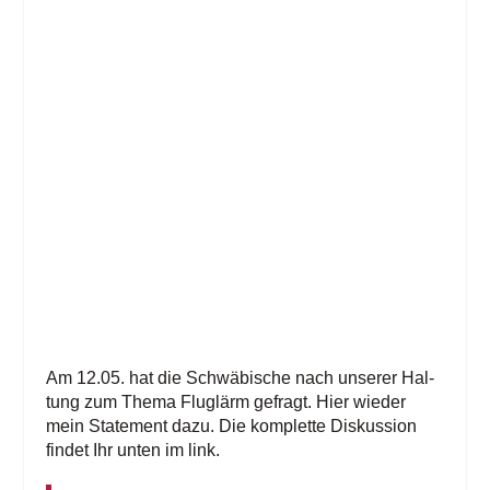
Am 12.05. hat die Schwä­bi­sche nach unse­rer Hal­
tung zum The­ma Flug­lärm gefragt. Hier wie­der
mein State­ment dazu.
Die kom­plet­te Dis­kus­si­on
fin­det Ihr unten im link.