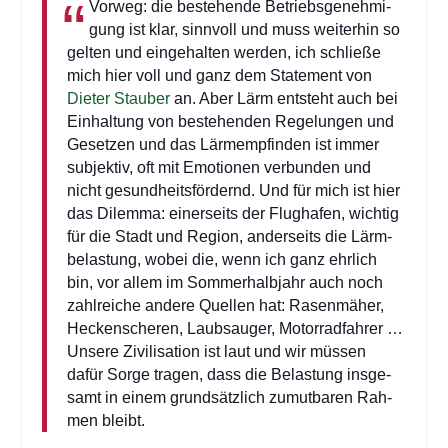
Vor­weg: die bestehen­de Betriebs­ge­neh­mi­
gung ist klar, sinn­voll und muss wei­ter­hin so
gel­ten und ein­ge­hal­ten wer­den, ich schlie­ße
mich hier voll und ganz dem State­ment von
Die­ter Stau­ber
an. Aber Lärm ent­steht auch bei
Ein­hal­tung von bestehen­den Rege­lun­gen und
Geset­zen und das Lärm­emp­fin­den ist immer
sub­jek­tiv, oft mit Emo­tio­nen ver­bun­den und
nicht gesund­heits­för­dernd. Und für mich ist hier
das Dilem­ma: einer­seits der Flug­ha­fen, wich­tig
für die Stadt und Regi­on, ander­seits die Lärm­
be­las­tung, wobei die, wenn ich ganz ehr­lich
bin, vor allem im Som­mer­halb­jahr auch noch
zahl­rei­che ande­re Quel­len hat: Rasen­mä­her,
Hecken­sche­ren, Laub­sauger, Motor­rad­fah­rer …
Unse­re Zivi­li­sa­ti­on ist laut und wir müs­sen
dafür Sor­ge tra­gen, dass die Belas­tung ins­ge­
samt in einem grund­sätz­lich zumut­ba­ren Rah­
men bleibt.