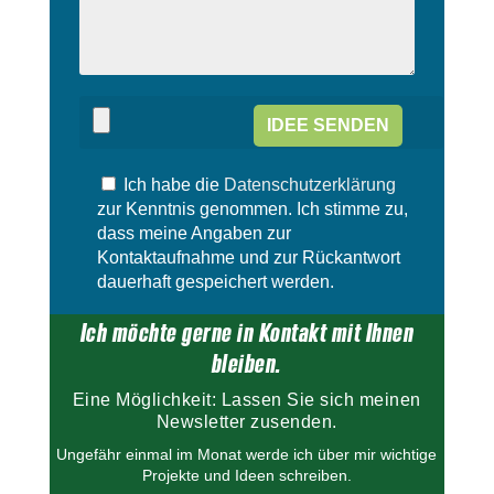
e
s
d
e
i
d
e
i
s
e
e
s
s
e
F
s
e
Ich habe die
Datenschutzerklärung
F
l
e
zur Kenntnis genommen. Ich stimme zu,
d
l
dass meine Angaben zur
l
d
Kontaktaufnahme und zur Rückantwort
e
l
dauerhaft gespeichert werden.
e
e
r
e
Ich möchte gerne in Kontakt mit Ihnen
.
r
.
bleiben.
Eine Möglichkeit: Lassen Sie sich meinen
Newsletter zusenden.
Ungefähr einmal im Monat werde ich über mir wichtige
Projekte und Ideen schreiben.