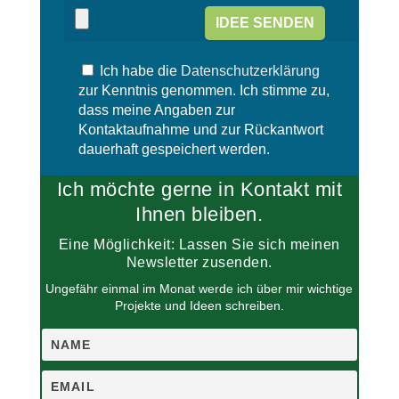
s
e
e
s
s
e
F
s
e
Ich habe die
Datenschutzerklärung
F
l
e
zur Kenntnis genommen. Ich stimme zu,
d
l
dass meine Angaben zur
l
d
Kontaktaufnahme und zur Rückantwort
e
l
dauerhaft gespeichert werden.
e
e
r
e
Ich möchte gerne in Kontakt mit
.
r
.
Ihnen bleiben.
Eine Möglichkeit: Lassen Sie sich meinen
Newsletter zusenden.
Ungefähr einmal im Monat werde ich über mir wichtige
Projekte und Ideen schreiben.