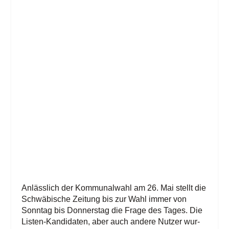
Anläss­lich der Kom­mu­nal­wahl am 26. Mai stellt die
Schwä­bi­sche Zei­tung bis zur Wahl immer von
Sonn­tag bis Don­ners­tag die Fra­ge des Tages. Die
Lis­ten-Kan­di­da­ten, aber auch ande­re Nut­zer wur­