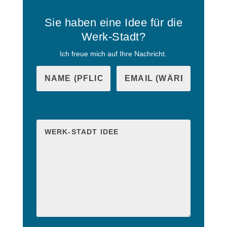
Sie haben eine Idee für die
Werk-Stadt?
Ich freue mich auf Ihre Nachricht.
B
i
B
t
i
t
t
e
t
l
e
a
l
s
a
s
s
e
s
d
e
i
d
e
i