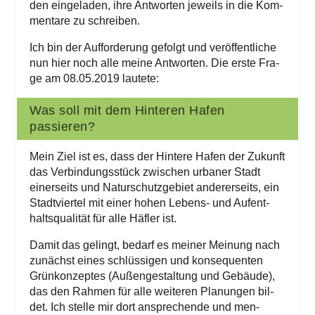
den ein­ge­la­den, ihre Ant­wor­ten jeweils in die Kom­
men­ta­re zu schreiben.
Ich bin der Auf­for­de­rung gefolgt und ver­öf­fent­li­che
nun hier noch alle mei­ne Ant­wor­ten. Die ers­te Fra­
ge am 08.05.2019 lautete:
Was soll mit dem Hin­te­ren Hafen
passieren?
Mein Ziel ist es, dass der Hin­te­re Hafen der Zukunft
das Ver­bin­dungs­stück zwi­schen urba­ner Stadt
einer­seits und Natur­schutz­ge­biet ande­rer­seits, ein
Stadt­vier­tel mit einer hohen Lebens- und Auf­ent­
halts­qua­li­tät für alle Häf­ler ist.
Damit das gelingt, bedarf es mei­ner Mei­nung nach
zunächst eines schlüs­si­gen und kon­se­quen­ten
Grün­kon­zep­tes (Außen­ge­stal­tung und Gebäu­de),
das den Rah­men für alle wei­te­ren Pla­nun­gen bil­
det. Ich stel­le mir dort anspre­chen­de und men­