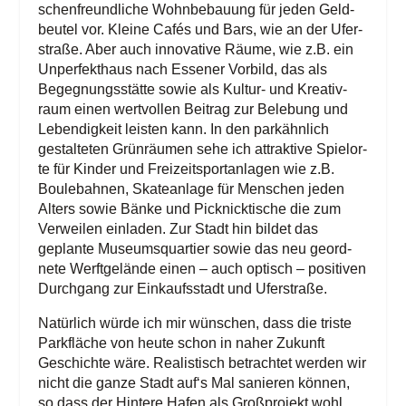
schen­freund­li­che Wohn­be­bau­ung für jeden Geld­
beu­tel vor. Klei­ne Cafés und Bars, wie an der Ufer­
stra­ße. Aber auch inno­va­ti­ve Räu­me, wie z.B. ein
Unper­fekt­haus nach Esse­ner Vor­bild, das als
Begeg­nungs­stät­te sowie als Kul­tur- und Krea­tiv­
raum einen wert­vol­len Bei­trag zur Bele­bung und
Leben­dig­keit leis­ten kann. In den park­ähn­lich
gestal­te­ten Grün­räu­men sehe ich attrak­ti­ve Spiel­or­
te für Kin­der und Frei­zeit­sport­an­la­gen wie z.B.
Bou­le­bah­nen, Skate­an­la­ge für Men­schen jeden
Alters sowie Bän­ke und Pick­nick­ti­sche die zum
Ver­wei­len ein­la­den. Zur Stadt hin bil­det das
geplan­te Muse­ums­quar­tier sowie das neu geord­
ne­te Werft­ge­län­de einen – auch optisch – posi­ti­ven
Durch­gang zur Ein­kaufs­stadt und Uferstraße.
Natür­lich wür­de ich mir wün­schen, dass die tris­te
Park­flä­che von heu­te schon in naher Zukunft
Geschich­te wäre. Rea­lis­tisch betrach­tet wer­den wir
nicht die gan­ze Stadt auf‘s Mal sanie­ren kön­nen,
so dass der Hin­te­re Hafen als Groß­pro­jekt wohl